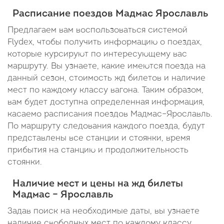
Прибытие:
15:24
В пути: 59 минут
В пути: 2 часа 14 минут
В пути: 
Расписание поездов Мадмас Ярославль
10:46
Предлагаем вам воспользоваться системой
В
Flydex, чтобы получить информацию о поездах,
которые курсируют по интересующему вас
пути:
маршруту. Вы узнаете, какие имеются поезда на
19
данный сезон, стоимость жд билетов и наличие
часов
мест по каждому классу вагона. Таким образом,
вам будет доступна определенная информация,
22
касаемо расписания поездов Мадмас–Ярославль.
минуты
По маршруту следования каждого поезда, будут
представлены все станции и стоянки, время
прибытия на станцию и продолжительность
стоянки.
Наличие мест и цены на жд билеты
Мадмас – Ярославль
Задав поиск на необходимые даты, вы узнаете
наличие свободных мест по каждому классу