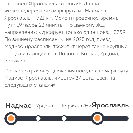
станцией «Ярославль-Главный». Длина
железнодорожного маршрута из Мадмас в
Ярославль — 721 км. Ориентировочное время в
пути 19 часов 22 минуты. По данному ЖД
направлению курсирует только один поезд: 375Я
По зимнему расписанию на 2025 год, поезд
Мадмас Ярославль проходит через такие крупные
города и станции как: Вологда, Котлас, Урдома,
Коряжма.
Согласно графику движения поездов по маршруту
Мадмас-Ярославль, имеется 27 остановок на
следующих станциях:
Ярославль
Мадмас
Урдома
Коряжма (Низовка)
Сольвы
Яросла
Мадмас
Прибытие: 16:23
Прибытие: 17:38
Прибы
Отправление: 16:25
Отправление: 17:42
Главный
Отправле
Отправление:
Cтоянка: 2 мин
Cтоянка: 4 мин
Cтоянка: