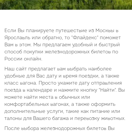
14
15
16
17
18
19
20
21
22
23
24
25
26
27
28
29
30
Если Вы планируете путешествие из Москвы в
Ярославль или обратно, то "Флайдекс" поможет
Октябрь
Вам в этом. Мы предлагаем удобный и быстрый
2026
способ покупки железнодорожных билетов по
России онлайн.
Пн
Вт
Ср
Чт
Пт
Сб
Вс
Наш сайт предлагает вам выбрать наиболее
1
2
3
4
удобные для Вас дату и время поездки, а также
5
6
7
8
9
10
11
класс вагона. Просто укажите дату отправления
поезда в календаре и нажмите кнопку "Найти". Вы
12
13
14
15
16
17
18
можете найти места в обычных или
19
20
21
22
23
24
25
комфортабельных вагонах, а также оформить
26
27
28
29
30
31
дополнительные услуги, такие как питание или
талоны для Вашего багажа и перевозку животных.
После выбора железнодорожных билетов Вы