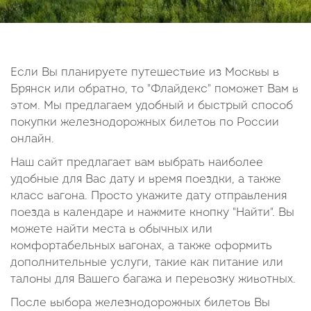
14
15
16
17
18
19
20
21
22
23
24
25
26
27
28
29
30
Если Вы планируете путешествие из Москвы в
Брянск или обратно, то "Флайдекс" поможет Вам в
Октябрь
этом. Мы предлагаем удобный и быстрый способ
2026
покупки железнодорожных билетов по России
онлайн.
Пн
Вт
Ср
Чт
Пт
Сб
Вс
Наш сайт предлагает вам выбрать наиболее
1
2
3
4
удобные для Вас дату и время поездки, а также
5
6
7
8
9
10
11
класс вагона. Просто укажите дату отправления
поезда в календаре и нажмите кнопку "Найти". Вы
12
13
14
15
16
17
18
можете найти места в обычных или
19
20
21
22
23
24
25
комфортабельных вагонах, а также оформить
26
27
28
29
30
31
дополнительные услуги, такие как питание или
талоны для Вашего багажа и перевозку животных.
После выбора железнодорожных билетов Вы