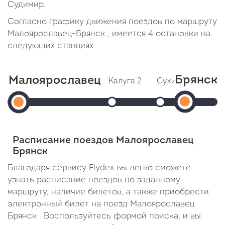
Судимир.
Согласно графику движения поездов по маршруту
Малоярославец-Брянск , имеется 4 остановки на
следующих станциях:
Брянск
Малоярославец
Калуга 2
Сухиничи-Главны
Бря
Малоярославец
Прибытие: 01:47
Прибытие: 03:
Отправление: 02:02
Отправление: 03:3
Орловск
Отправление:
Cтоянка: 15 мин
Cтоянка: 23 мин
Прибыти
01:01
В пути: 46 минут
В пути: 2 часа 8 м
Расписание поездов Малоярославец
05:40
Брянск
В
Благодаря сервису Flydex вы легко сможете
узнать расписание поездов по заданному
пути:
маршруту, наличие билетов, а также приобрести
4
электронный билет на поезд Малоярославец
часа
Брянск . Воспользуйтесь формой поиска, и вы