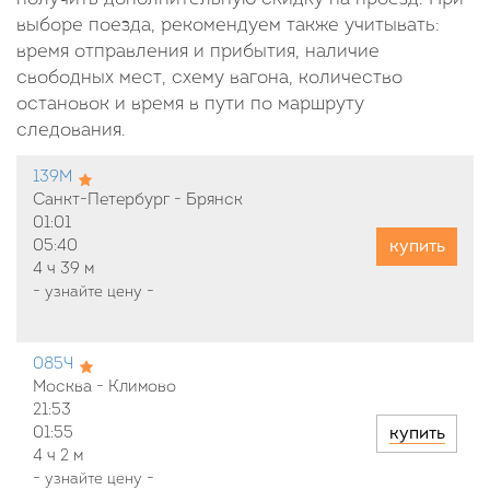
выборе поезда, рекомендуем также учитывать:
время отправления и прибытия, наличие
свободных мест, схему вагона, количество
остановок и время в пути по маршруту
следования.
139М
Санкт-Петербург - Брянск
01:01
купить
05:40
4 ч
39 м
-
узнайте цену
-
085Ч
Москва - Климово
21:53
купить
01:55
4 ч
2 м
-
узнайте цену
-