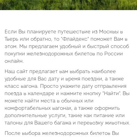
14
15
16
17
18
19
20
21
22
23
24
25
26
27
28
29
30
Если Вы планируете путешествие из Москвы в
Тверь или обратно, то "Флайдекс" поможет Вам в
Октябрь
этом. Мы предлагаем удобный и быстрый способ
2026
покупки железнодорожных билетов по России
онлайн.
Пн
Вт
Ср
Чт
Пт
Сб
Вс
Наш сайт предлагает вам выбрать наиболее
1
2
3
4
удобные для Вас дату и время поездки, а также
5
6
7
8
9
10
11
класс вагона. Просто укажите дату отправления
поезда в календаре и нажмите кнопку "Найти". Вы
12
13
14
15
16
17
18
можете найти места в обычных или
19
20
21
22
23
24
25
комфортабельных вагонах, а также оформить
26
27
28
29
30
31
дополнительные услуги, такие как питание или
талоны для Вашего багажа и перевозку животных.
После выбора железнодорожных билетов Вы