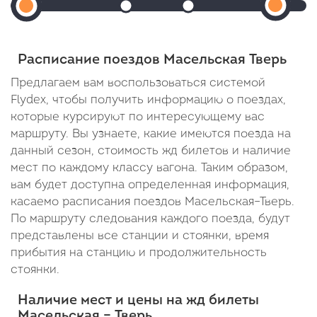
Масельская
Прибытие: 15:55
Прибытие: 16:22
Отправление: 15:56
Отправление: 16:50
Прибыт
Отправление:
Cтоянка: 4 мин
Cтоянка: 28 мин
08:34
15:37
В пути: 18 минут
В пути: 45 минут
Расписание поездов Масельская Тверь
В
Предлагаем вам воспользоваться системой
пути:
Flydex, чтобы получить информацию о поездах,
которые курсируют по интересующему вас
16
маршруту. Вы узнаете, какие имеются поезда на
часов
данный сезон, стоимость жд билетов и наличие
57
мест по каждому классу вагона. Таким образом,
вам будет доступна определенная информация,
минут
касаемо расписания поездов Масельская–Тверь.
По маршруту следования каждого поезда, будут
представлены все станции и стоянки, время
прибытия на станцию и продолжительность
стоянки.
Наличие мест и цены на жд билеты
Масельская – Тверь