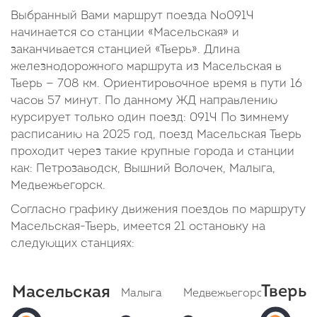
Выбранный Вами маршрут поезда №091Ч
начинается со станции «Масельская» и
заканчивается станцией «Тверь». Длина
железнодорожного маршрута из Масельская в
Тверь — 708 км. Ориентировочное время в пути 16
часов 57 минут. По данному ЖД направлению
курсирует только один поезд: 091Ч По зимнему
расписанию на 2025 год, поезд Масельская Тверь
проходит через такие крупные города и станции
как: Петрозаводск, Вышний Волочек, Малыга,
Медвежьегорск.
Согласно графику движения поездов по маршруту
Масельская-Тверь, имеется 21 остановку на
следующих станциях:
Тверь
Масельская
Малыга
Медвежьегорск (Медвежь
Тв