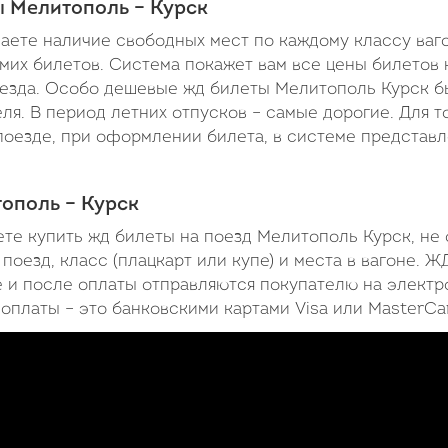
ы Мелитополь – Курск
наете наличие свободных мест по каждому классу ваг
амих билетов. Система покажет вам все цены билетов 
поезда. Особо дешевые жд билеты Мелитополь Курск 
ля. В период летних отпусков – самые дорогие. Для то
поезде, при оформлении билета, в системе представ
тополь – Курск
ете купить жд билеты на поезд Мелитополь Курск, не 
оезд, класс (плацкарт или купе) и места в вагоне. Ж
 и после оплаты отправляются покупателю на элект
оплаты – это банковскими картами Visa или MasterCa