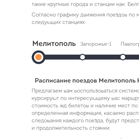
такие крупные города и станции как: Бел
Согласно графику движения поездов по 
следующих станциях:
Мелитополь
Запорожье-1
Павлог
Мелитополь
Прибытие: 16:20
Приб
Отправление: 16:25
Отправл
Отправление:
Cтоянка: 5 мин
Cтоянка:
14:42
В пути: 1 час 38 минут
В пути: 
Расписание поездов Мелитополь 
Предлагаем вам воспользоваться системо
курсируют по интересующему вас маршрут
стоимость жд билетов и наличие мест по 
определенная информация, касаемо расп
следования каждого поезда, будут предс
и продолжительность стоянки.