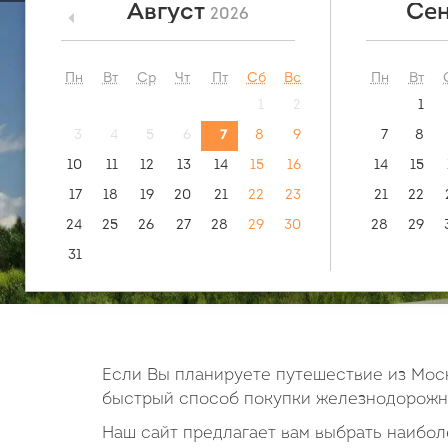
Август
Сен
2026
<
посмотреть:
обратн
маршрут
Курск -
Пн
Вт
Ср
Чт
Пт
Сб
Вс
Пн
Вт
1
2
1
3
4
5
6
7
8
9
7
8
10
11
12
13
14
15
16
14
15
17
18
19
20
21
22
23
21
22
24
25
26
27
28
29
30
28
29
31
Если Вы планируете путешествие из Моск
быстрый способ покупки железнодорожны
Наш сайт предлагает вам выбрать наиболе