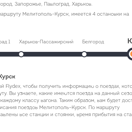
город, Запорожье, Павлоград, Харьков.
маршруту Мелитополь-Курск, имеется 4 остановки на
К
рад 1
Харьков-Пассажирский
Белгород
ытие: 18:07
Прибытие: 21:04
Прибытие: 00:56
ение: 18:09
Отправление: 21:37
Отправление: 01:36
П
 2 мин
Cтоянка: 33 мин
Cтоянка: 40 минут
0
3 часа 25 минут
В пути: 6 часов 22 минуты
В пути: 10 часов 14 ми
Курск
В
й Flydex, чтобы получить информацию о поездах, кот
п
у. Вы узнаете, какие имеются поезда на данный сезо
каждому классу вагона. Таким образом, вам будет дос
1
исания поездов Мелитополь–Курск. По маршруту
ч
тавлены все станции и стоянки, время прибытия на ст
2
м