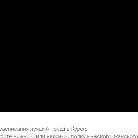
расписания лучший поезд в Курск.
ерите нижнюю или верхнюю полку мужского, женского