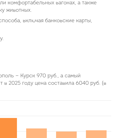
или комфортабельных вагонах, а также
ку животных.
пособа, включая банковские карты,
у.
тополь — Курск
970
руб.
, а самый
т в 2025 году цена составила
6040
руб.
(в