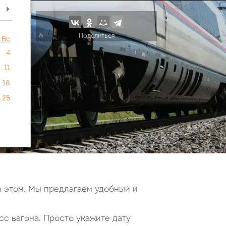
>
Поделиться
Вс
4
11
18
25
в этом. Мы предлагаем удобный и
сс вагона. Просто укажите дату