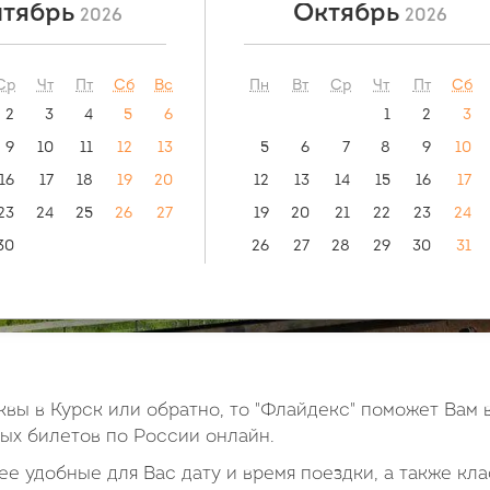
тябрь
Октябрь
2026
2026
ый маршрут:
видео инструкция:
как купить билет?
 Мелитополь
Ср
Чт
Пт
Сб
Вс
Пн
Вт
Ср
Чт
Пт
Сб
2
3
4
5
6
1
2
3
9
10
11
12
13
5
6
7
8
9
10
16
17
18
19
20
12
13
14
15
16
17
23
24
25
26
27
19
20
21
22
23
24
30
26
27
28
29
30
31
вы в Курск или обратно, то "Флайдекс" поможет Вам 
х билетов по России онлайн.
е удобные для Вас дату и время поездки, а также кла