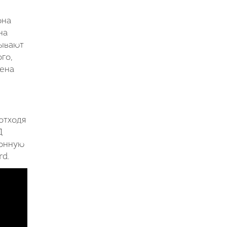
она
на
бывают
го,
лена
отходя
Д
ронную
rd.