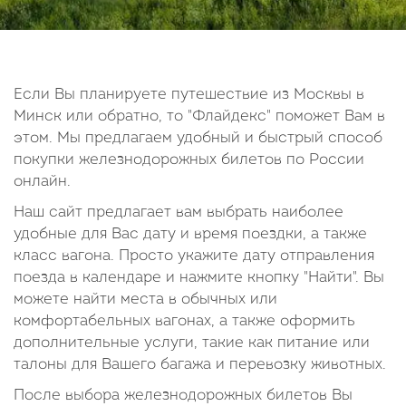
14
15
16
17
18
19
20
21
22
23
24
25
26
27
28
29
30
Если Вы планируете путешествие из Москвы в
Минск или обратно, то "Флайдекс" поможет Вам в
Октябрь
этом. Мы предлагаем удобный и быстрый способ
2026
покупки железнодорожных билетов по России
онлайн.
Пн
Вт
Ср
Чт
Пт
Сб
Вс
Наш сайт предлагает вам выбрать наиболее
1
2
3
4
удобные для Вас дату и время поездки, а также
5
6
7
8
9
10
11
класс вагона. Просто укажите дату отправления
поезда в календаре и нажмите кнопку "Найти". Вы
12
13
14
15
16
17
18
можете найти места в обычных или
19
20
21
22
23
24
25
комфортабельных вагонах, а также оформить
26
27
28
29
30
31
дополнительные услуги, такие как питание или
талоны для Вашего багажа и перевозку животных.
После выбора железнодорожных билетов Вы