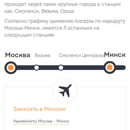
проходит через такие крупные города и станции
как: Смоленск, Вязьма, Орша.
Согласно графику движения поездов по маршруту
Москва-Минск, имеется 3 остановки на
следующих станциях:
Минск
Москва
Вязьма
Смоленск Центральный
Орш
Мин
Москва
Прибытие: 00:57
Прибытие: 03:26
П
Отправление: 01:20
Отправление: 03:43
Пассаж
Отпр
(Белорусский
Cтоянка: 23 мин
Cтоянка: 17 мин
Cтоя
Прибыти
вокзал)
В пути: 3 часа 13 минут
В пути: 5 часов 42 минуты
В пут
06:45
Отправление:
В
21:44
Заказать в Минске
пути:
Авиабилеты
Москва
-
Минск
9