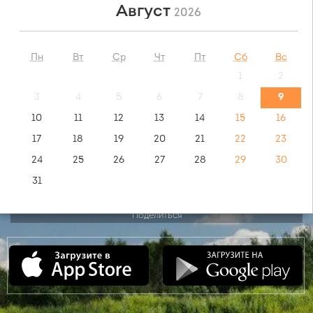
Август
2026
НАЙТИ
Пн
Вт
Ср
Чт
Пт
Сб
Вс
1
2
обратный маршрут:
Сургут - Москва
3
4
5
6
7
8
9
10
11
12
13
14
15
16
видео инструкция:
17
18
19
20
21
22
23
как купить билет?
24
25
26
27
28
29
30
31
Поделиться
Сентябрь
2026
Пн
Вт
Ср
Чт
Пт
Сб
Вс
1
2
3
4
5
6
7
8
9
10
11
12
13