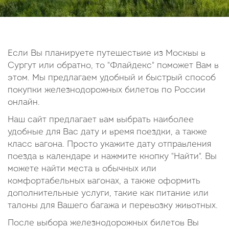
14
15
16
17
18
19
20
21
22
23
24
25
26
27
28
29
30
Если Вы планируете путешествие из Москвы в
Сургут или обратно, то "Флайдекс" поможет Вам в
Октябрь
этом. Мы предлагаем удобный и быстрый способ
2026
покупки железнодорожных билетов по России
онлайн.
Пн
Вт
Ср
Чт
Пт
Сб
Вс
Наш сайт предлагает вам выбрать наиболее
1
2
3
4
удобные для Вас дату и время поездки, а также
5
6
7
8
9
10
11
класс вагона. Просто укажите дату отправления
поезда в календаре и нажмите кнопку "Найти". Вы
12
13
14
15
16
17
18
можете найти места в обычных или
19
20
21
22
23
24
25
комфортабельных вагонах, а также оформить
26
27
28
29
30
31
дополнительные услуги, такие как питание или
талоны для Вашего багажа и перевозку животных.
После выбора железнодорожных билетов Вы