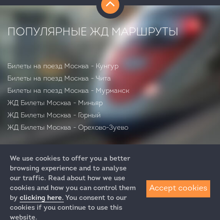
ПОПУЛЯРНЫЕ ЖД МАРШРУТЫ
Билеты на поезд Москва - Кунгур
Билеты на поезд Москва - Чита
Билеты на поезд Москва - Мурманск
ЖД Билеты Москва - Миньяр
ЖД Билеты Москва - Горный
ЖД Билеты Москва - Орехово-Зуево
We use cookies to offer you a better
browsing experience and to analyse
our traffic. Read about how we use
Accept cookies
cookies and how you can control them
by
clicking here.
You consent to our
+7 (812) 313-64-52
cookies if you continue to use this
+7 (495) 258-85-87
website.
ЖД Билеты