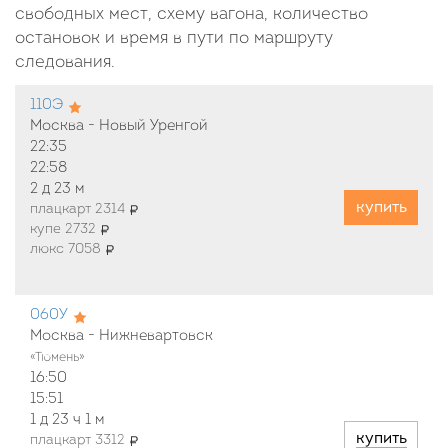
свободных мест, схему вагона, количество
остановок и время в пути по маршруту
следования.
110Э
Москва - Новый Уренгой
22:35
22:58
2 д
23 м
купить
плацкарт 2314
купе 2732
люкс 7058
060У
Москва - Нижневартовск
«Тюмень»
16:50
15:51
1 д
23 ч
1 м
купить
плацкарт 3312