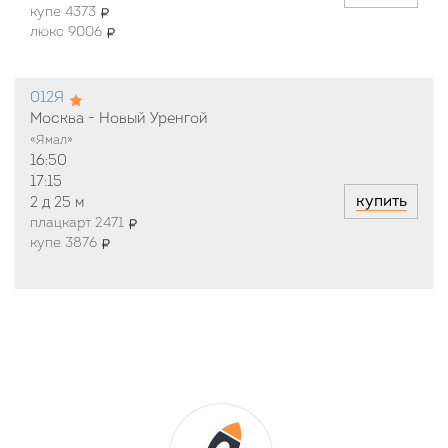
купе 4373
люкс 9006
012Я
Москва - Новый Уренгой
«Ямал»
16:50
17:15
купить
2 д
25 м
плацкарт 2471
купе 3876