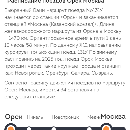
Расписание поездов Орск Москва
Выбранный Вами маршрут поезда №131У
начинается со станции «Орск» и заканчивается
станцией «Москва (Казанский вокзал)». Длина
железнодорожного маршрута из Орска в Москву
— 1470 км. Ориентировочное время в пути 1 день
10 часов 58 минут. По данному ЖД направлению
курсирует только один поезд: 131У По зимнему
расписанию на 2025 год, поезд Орск Москва
проходит через такие крупные города и станции
как: Новотроицк, Оренбург, Самара, Сызрань.
Согласно графику движения поездов по маршруту
Орск-Москва, имеется 34 остановки на
следующих станциях:
Москва
Орск
Никель
Новотроицк
Медногорск
Ку
Мос
Орск
Прибытие: 22:53
Прибытие: 23:30
Прибытие: 01:02