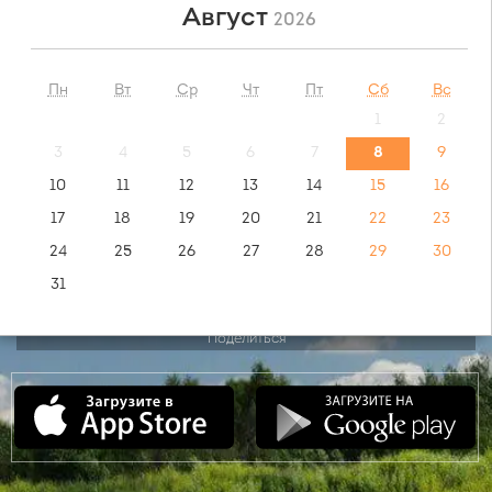
Август
2026
НАЙТИ
Пн
Вт
Ср
Чт
Пт
Сб
Вс
1
2
обратный маршрут:
Москва - Орск
3
4
5
6
7
8
9
10
11
12
13
14
15
16
видео инструкция:
17
18
19
20
21
22
23
как купить билет?
24
25
26
27
28
29
30
31
Поделиться
Сентябрь
2026
Пн
Вт
Ср
Чт
Пт
Сб
Вс
1
2
3
4
5
6
7
8
9
10
11
12
13