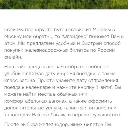
14
15
16
17
18
19
20
21
22
23
24
25
26
27
28
29
30
Если Вы планируете путешествие из Москвы в
Москву или обратно, то "Флайдекс" поможет Вам в
Октябрь
этом. Мы предлагаем удобный и быстрый способ
2026
покупки железнодорожных билетов по России
онлайн.
Пн
Вт
Ср
Чт
Пт
Сб
Вс
Наш сайт предлагает вам выбрать наиболее
1
2
3
4
удобные для Вас дату и время поездки, а также
5
6
7
8
9
10
11
класс вагона. Просто укажите дату отправления
поезда в календаре и нажмите кнопку "Найти". Вы
12
13
14
15
16
17
18
можете найти места в обычных или
19
20
21
22
23
24
25
комфортабельных вагонах, а также оформить
26
27
28
29
30
31
дополнительные услуги, такие как питание или
талоны для Вашего багажа и перевозку животных.
После выбора железнодорожных билетов Вы