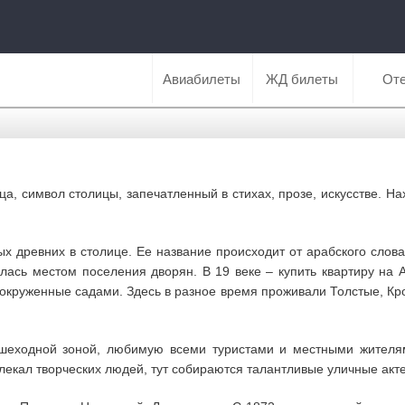
Авиабилеты
ЖД билеты
От
ца, символ столицы, запечатленный в стихах, прозе, искусстве.
х древних в столице. Ее название происходит от арабского слова
лась местом поселения дворян. В 19 веке – купить квартиру на А
окруженные садами. Здесь в разное время проживали Толстые, Кро
ешеходной зоной, любимую всеми туристами и местными жителя
лекал творческих людей, тут собираются талантливые уличные акт