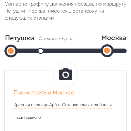
Согласно графику движения поездов по маршруту
Петушки-Москва, имеется 1 остановку на
следующих станциях:
Москва
Петушки
Орехово-Зуево
Мос
Петушки
Прибытие: 21:10
Отправление: 21:12
(Курский
Отправление:
Cтоянка: 2 минуты
вокзал)
20:35
В пути: 35 минут
Прибыти
22:40
Посмотреть в Москве
В
Красная площадь
Арбат
Останкинская телебашня
пути:
2
Парк Горького
часа