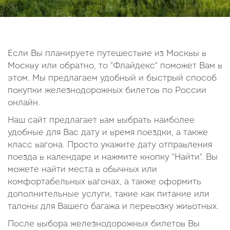
14
15
16
17
18
19
20
21
22
23
24
25
26
27
28
29
30
Если Вы планируете путешествие из Москвы в
Москву или обратно, то "Флайдекс" поможет Вам в
Октябрь
этом. Мы предлагаем удобный и быстрый способ
2026
покупки железнодорожных билетов по России
онлайн.
Пн
Вт
Ср
Чт
Пт
Сб
Вс
Наш сайт предлагает вам выбрать наиболее
1
2
3
4
удобные для Вас дату и время поездки, а также
5
6
7
8
9
10
11
класс вагона. Просто укажите дату отправления
поезда в календаре и нажмите кнопку "Найти". Вы
12
13
14
15
16
17
18
можете найти места в обычных или
19
20
21
22
23
24
25
комфортабельных вагонах, а также оформить
26
27
28
29
30
31
дополнительные услуги, такие как питание или
талоны для Вашего багажа и перевозку животных.
После выбора железнодорожных билетов Вы