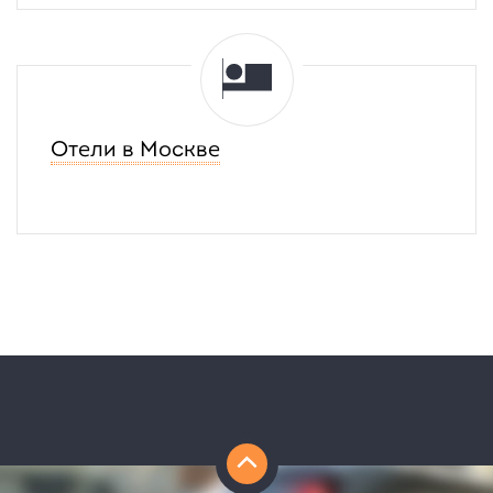
5
минут
Отели в Москве