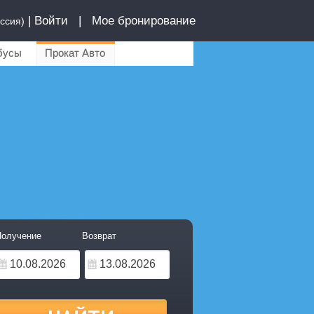
|
Войти
|
Мое бронирование
ссия)
бусы
Прокат Авто
олучение
Возврат