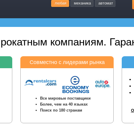
любая
механика
автомат
прокатным компаниям. Гаран
Совместно с лидерами рынка
Все мировые поставщики
Более, чем на 40 языках
Поиск по 180 странам
О