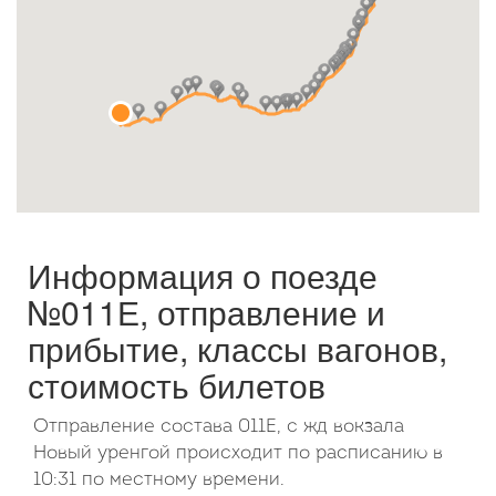
Октябрь
2026
Пн
Вт
Ср
Чт
Пт
Сб
Вс
1
2
3
4
5
6
7
8
9
10
11
12
13
14
15
16
17
18
19
20
21
22
23
24
25
26
27
28
29
30
31
Информация о поезде
№011Е, отправление и
прибытие, классы вагонов,
стоимость билетов
Отправление состава 011Е, с жд вокзала
Новый уренгой происходит по расписанию в
10:31 по местному времени.