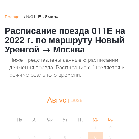
Поезда
→ №011Е «Ямал»
Расписание поезда 011Е на
2022 г. по маршруту Новый
Уренгой → Москва
Ниже представлены данные о расписании
движения поезда. Расписание обновляется в
режиме реального времени.
Август
2026
Пн
Вт
Ср
Чт
Пт
Сб
Вс
1
2
3
4
5
6
7
8
9