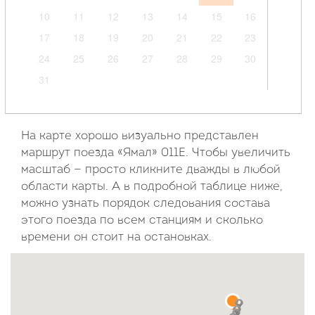
10
11
12
13
14
15
16
17
18
19
20
21
22
23
24
25
26
27
28
29
30
31
Сентябрь
2026
На карте хорошо визуально представлен
маршрут поезда «Ямал» 011Е. Чтобы увеличить
Пн
Вт
Ср
Чт
Пт
Сб
Вс
масштаб — просто кликните дважды в любой
области карты. А в подробной таблице ниже,
1
2
3
4
5
6
можно узнать порядок следования состава
7
8
9
10
11
12
13
этого поезда по всем станциям и сколько
14
15
16
17
18
19
20
времени он стоит на остановках.
21
22
23
24
25
26
27
28
29
30