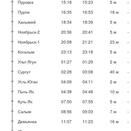
Пуровск
15:18
15:23
5 м
-
Пурпе
16:35
16:53
18 м
-
Ханымей
18:34
18:39
5 м
-
Ноябрьск-2
20:36
20:41
5 м
-
Ноябрьск-1
20:58
21:21
23 м
-
Когалым
23:13
23:18
5 м
-
Ульт-Ягун
01:27
01:29
2 м
-
Сургут
02:28
03:08
40 м
-
Усть-Юган
04:09
04:11
2 м
-
Пыть-Ях
04:38
04:48
10 м
-
Куть-Ях
07:50
07:55
5 м
-
Салым
08:56
09:03
7 м
-
Демьянка
11:07
11:23
16 м
-