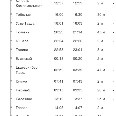
Юность-
12:57
12:59
2 м
-
Комсомольская
Тобольск
16:00
16:30
30 м
-
Усть-Тавда
18:01
18:03
2 м
-
Тюмень
20:29
21:14
45 м
-
Юшала
22:24
22:26
2 м
-
Талица
22:58
23:01
3 м
-
Еланский
00:18
00:20
2 м
-
Екатеринбург
02:52
03:39
47 м
-
Пасс.
Кунгур
07:41
07:43
2 м
-
Пермь-2
09:15
09:35
20 м
-
Балезино
13:12
13:37
25 м
-
Глазов
14:05
14:07
2 м
-