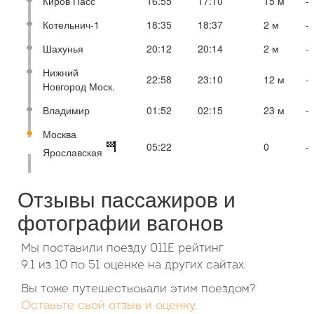
Киров Пасс
16:55
17:10
15 м
-
Котельнич-1
18:35
18:37
2 м
-
Шахунья
20:12
20:14
2 м
-
Нижний
22:58
23:10
12 м
-
Новгород Моск.
Владимир
01:52
02:15
23 м
-
Москва
05:22
0
-
Ярославская
Отзывы пассажиров и
фотографии вагонов
Мы поставили поезду 011Е рейтинг
9.1
из
10
по
51
оценке на других сайтах.
Вы тоже путешествовали этим поездом?
Оставьте свой отзыв и оценку.