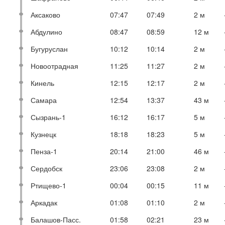
Аксаково
07:47
07:49
2 м
Абдулино
08:47
08:59
12 м
Бугуруслан
10:12
10:14
2 м
Новоотрадная
11:25
11:27
2 м
Кинель
12:15
12:17
2 м
Самара
12:54
13:37
43 м
Сызрань-1
16:12
16:17
5 м
Кузнецк
18:18
18:23
5 м
Пенза-1
20:14
21:00
46 м
Сердобск
23:06
23:08
2 м
Ртищево-1
00:04
00:15
11 м
Аркадак
01:08
01:10
2 м
Балашов-Пасс.
01:58
02:21
23 м