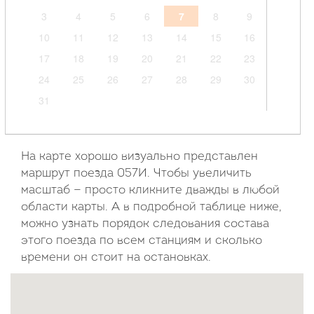
3
4
5
6
7
8
9
10
11
12
13
14
15
16
17
18
19
20
21
22
23
24
25
26
27
28
29
30
31
Сентябрь
2026
На карте хорошо визуально представлен
маршрут поезда 057И. Чтобы увеличить
Пн
Вт
Ср
Чт
Пт
Сб
Вс
масштаб — просто кликните дважды в любой
области карты. А в подробной таблице ниже,
1
2
3
4
5
6
можно узнать порядок следования состава
7
8
9
10
11
12
13
этого поезда по всем станциям и сколько
14
15
16
17
18
19
20
времени он стоит на остановках.
21
22
23
24
25
26
27
28
29
30