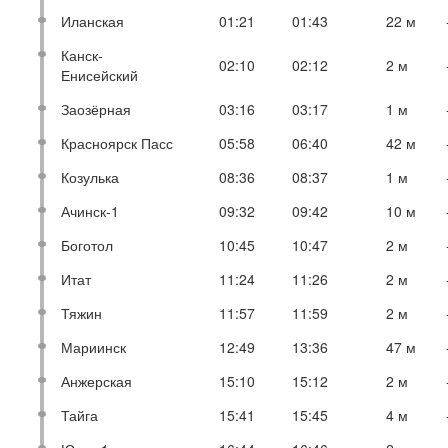
Иланская
01:21
01:43
22 м
Канск-
02:10
02:12
2 м
Енисейский
Заозёрная
03:16
03:17
1 м
Красноярск Пасс
05:58
06:40
42 м
Козулька
08:36
08:37
1 м
Ачинск-1
09:32
09:42
10 м
Боготол
10:45
10:47
2 м
Итат
11:24
11:26
2 м
Тяжин
11:57
11:59
2 м
Мариинск
12:49
13:36
47 м
Анжерская
15:10
15:12
2 м
Тайга
15:41
15:45
4 м