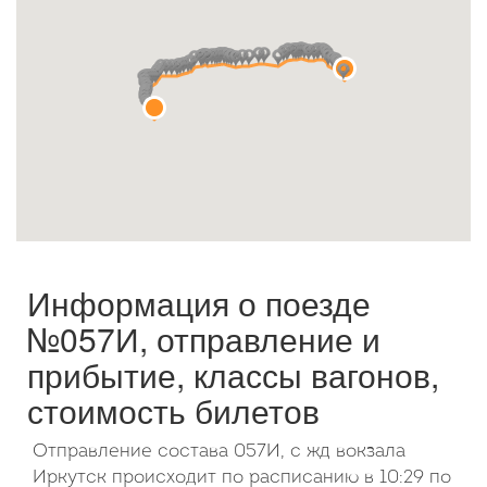
Октябрь
2026
Пн
Вт
Ср
Чт
Пт
Сб
Вс
1
2
3
4
5
6
7
8
9
10
11
12
13
14
15
16
17
18
19
20
21
22
23
24
25
26
27
28
29
30
31
Информация о поезде
№057И, отправление и
прибытие, классы вагонов,
стоимость билетов
Отправление состава 057И, с жд вокзала
Иркутск происходит по расписанию в 10:29 по