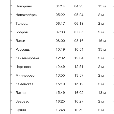
Поворино
04:14
04:29
15 м
Новохопёрск
05:22
05:24
2 м
Таловая
06:17
06:19
2 м
Бобров
07:03
07:05
2 м
Лиски
08:00
08:16
16 м
Россошь
10:19
10:54
35 м
Кантемировка
12:02
12:04
2 м
Чертково
12:49
12:51
2 м
Миллерово
13:55
13:57
2 м
Каменская
15:10
15:12
2 м
Лихая
15:49
16:02
13 м
Зверево
16:25
16:27
2 м
Сулин
16:48
16:50
2 м