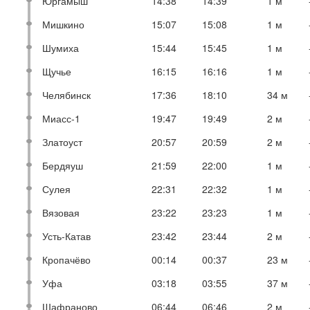
Юргамыш
14:38
14:39
1 м
Мишкино
15:07
15:08
1 м
Шумиха
15:44
15:45
1 м
Щучье
16:15
16:16
1 м
Челябинск
17:36
18:10
34 м
Миасс-1
19:47
19:49
2 м
Златоуст
20:57
20:59
2 м
Бердяуш
21:59
22:00
1 м
Сулея
22:31
22:32
1 м
Вязовая
23:22
23:23
1 м
Усть-Катав
23:42
23:44
2 м
Кропачёво
00:14
00:37
23 м
Уфа
03:18
03:55
37 м
Шафраново
06:44
06:46
2 м