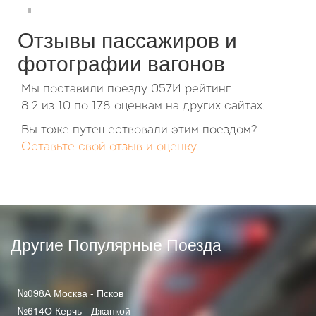
Отзывы пассажиров и
фотографии вагонов
Мы поставили поезду 057И рейтинг
8.2
из
10
по
178
оценкам на других сайтах.
Вы тоже путешествовали этим поездом?
Оставьте свой отзыв и оценку.
Другие Популярные Поезда
№098А Москва - Псков
№614О Керчь - Джанкой