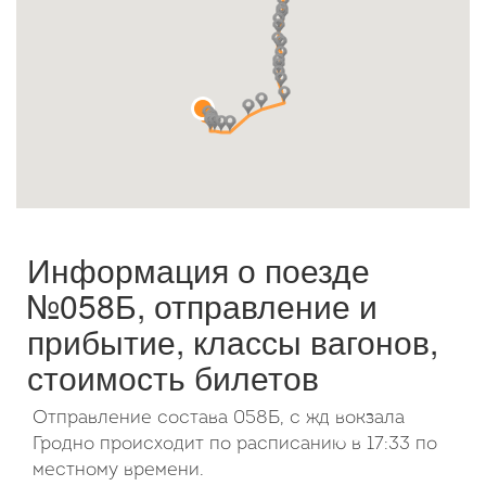
Октябрь
2026
Пн
Вт
Ср
Чт
Пт
Сб
Вс
1
2
3
4
5
6
7
8
9
10
11
12
13
14
15
16
17
18
19
20
21
22
23
24
25
26
27
28
29
30
31
Информация о поезде
№058Б, отправление и
прибытие, классы вагонов,
стоимость билетов
Отправление состава 058Б, с жд вокзала
Гродно происходит по расписанию в 17:33 по
местному времени.