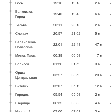
Рось
19:16
19:18
2 м
-
Волковыск-
19:40
19:46
6 м
-
Город
Зельва
20:11
20:13
2 м
-
Слоним
20:57
21:02
5 м
-
Барановичи-
22:01
22:48
47 м
-
Полесские
Минск-Пасс.
00:39
00:56
17 м
-
Борисов
01:56
01:59
3 м
-
Орша-
03:27
03:50
23 м
-
Центральная
Витебск
05:07
05:19
12 м
-
Городок
05:54
05:56
2 м
-
Езерище
06:32
06:36
4 м
-
Невель-2
07:00
07:03
3 м
-