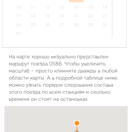
10
11
12
13
14
15
16
17
18
19
20
21
22
23
24
25
26
27
28
29
30
31
Сентябрь
2026
На карте хорошо визуально представлен
маршрут поезда 058Б. Чтобы увеличить
Пн
Вт
Ср
Чт
Пт
Сб
Вс
масштаб — просто кликните дважды в любой
области карты. А в подробной таблице ниже,
1
2
3
4
5
6
можно узнать порядок следования состава
7
8
9
10
11
12
13
этого поезда по всем станциям и сколько
14
15
16
17
18
19
20
времени он стоит на остановках.
21
22
23
24
25
26
27
28
29
30