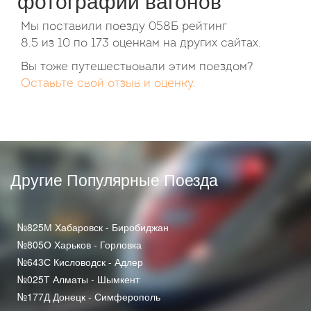
фотографии вагонов
Мы поставили поезду 058Б рейтинг
8.5
из
10
по
173
оценкам на других сайтах.
Вы тоже путешествовали этим поездом?
Оставьте свой отзыв и оценку.
Другие Популярные Поезда
№825М Хабаровск - Биробиджан
№805О Харьков - Горловка
№643С Кисловодск - Адлер
№025Т Алматы - Шымкент
№177Д Донецк - Симферополь