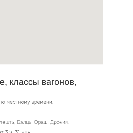
, классы вагонов,
по местному времени.
лешть, Бэлць-Ораш, Дрокия.
 ч. 31 мин..