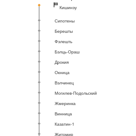
Кишинэу
Сипотены
Берешты
Фэлешть
Бэлць-Ораш
Дрокия
Окница
Вэлчинец
Могилев-Подольский
Жмеринка
Винница
Казатин-1
Житомир