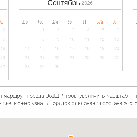
Сентябрь
2026
Вс
Пн
Вт
Ср
Чт
Пт
Сб
Вс
2
1
2
3
4
5
6
9
7
8
9
10
11
12
13
16
14
15
16
17
18
19
20
23
21
22
23
24
25
26
27
30
28
29
30
н маршрут поезда 061Щ. Чтобы увеличить масштаб — 
ниже, можно узнать порядок следования состава этог