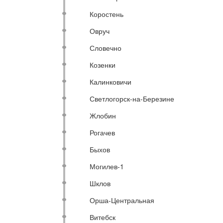
Коростень
Овруч
Словечно
Козенки
Калинковичи
Светлогорск-на-Березине
Жлобин
Рогачев
Быхов
Могилев-1
Шклов
Орша-Центральная
Витебск