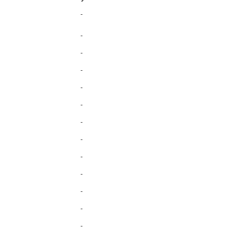
-
-
-
-
-
-
-
-
-
-
-
-
-