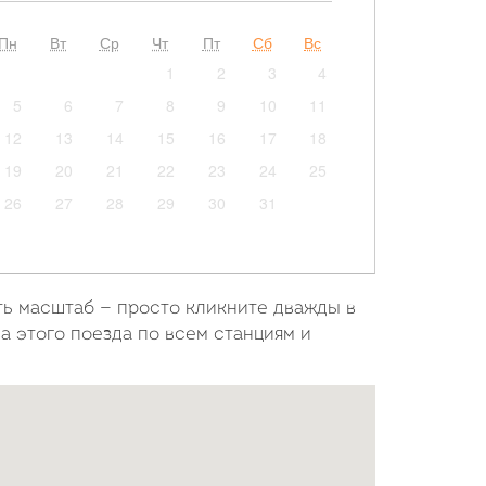
Пн
Вт
Ср
Чт
Пт
Сб
Вс
1
2
3
4
5
6
7
8
9
10
11
12
13
14
15
16
17
18
19
20
21
22
23
24
25
26
27
28
29
30
31
ть масштаб — просто кликните дважды в
а этого поезда по всем станциям и