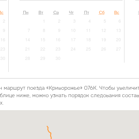
Вс
Пн
Вт
Ср
Чт
Пт
Сб
Вс
2
1
2
3
4
5
6
9
7
8
9
10
11
12
13
16
14
15
16
17
18
19
20
23
21
22
23
24
25
26
27
30
28
29
30
н маршрут поезда «Криворожье» 076К. Чтобы увеличи
блице ниже, можно узнать порядок следования состав
х.