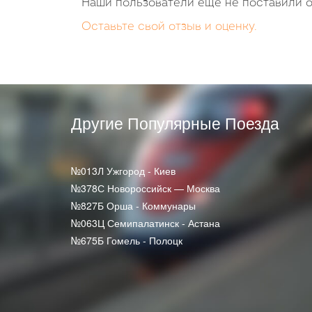
Наши пользователи еще не поставили о
Оставьте свой отзыв и оценку.
Другие Популярные Поезда
№013Л Ужгород - Киев
№378С Новороссийск — Москва
№827Б Орша - Коммунары
№063Ц Семипалатинск - Астана
№675Б Гомель - Полоцк