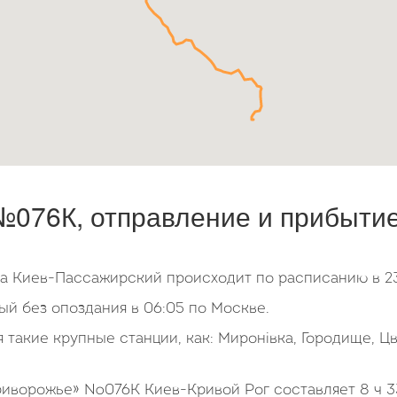
076К, отправление и прибытие,
ла Киев-Пассажирский происходит по расписанию в 23
й без опоздания в 06:05 по Москве.
 такие крупные станции, как: Миронівка, Городище, Ц
риворожье» №076К Киев-Кривой Рог составляет 8 ч 3