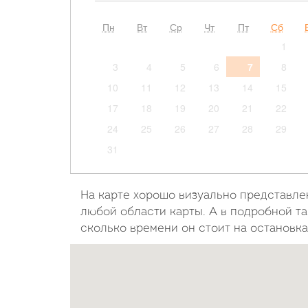
Пн
Вт
Ср
Чт
Пт
Сб
1
3
4
5
6
7
8
10
11
12
13
14
15
17
18
19
20
21
22
24
25
26
27
28
29
31
На карте хорошо визуально представле
любой области карты. А в подробной та
сколько времени он стоит на остановка