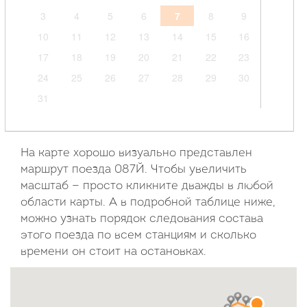
3
4
5
6
7
8
9
10
11
12
13
14
15
16
17
18
19
20
21
22
23
24
25
26
27
28
29
30
31
Сентябрь
2026
На карте хорошо визуально представлен
маршрут поезда 087Й. Чтобы увеличить
Пн
Вт
Ср
Чт
Пт
Сб
Вс
масштаб — просто кликните дважды в любой
области карты. А в подробной таблице ниже,
1
2
3
4
5
6
можно узнать порядок следования состава
7
8
9
10
11
12
13
этого поезда по всем станциям и сколько
14
15
16
17
18
19
20
времени он стоит на остановках.
21
22
23
24
25
26
27
28
29
30