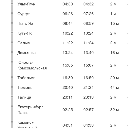
Ульт-Ягун
04:30
04:32
2 м
Сургут
06:26
07:26
1 ч
Пыть-Ях
08:44
08:59
15 м
Куть-Ях
10:22
10:24
2 м
Салым
11:22
11:24
2 м
Демьянка
13:24
13:40
16 м
Юность-
15:05
15:07
2 м
Комсомольская
Тобольск
16:30
16:50
20 м
Тюмень
20:40
21:24
44 м
Талица
23:11
23:13
2 м
Екатеринбург
02:25
02:57
32 м
Пасс.
Каменск-
04:31
04:33
2 м
Уральский