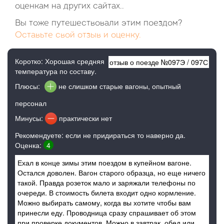
оценкам на других сайтах..
Вы тоже путешествовали этим поездом?
Оставьте свой отзыв и оценку.
Коротко: Хорошая средняя
отзыв о поезде №
097Э
/
097С
температура по составу.
Плюсы:
не слишком старые вагоны, опытный
персонал
Минусы:
практически нет
Рекомендуете: если не придираться то наверно да.
Оценка:
4
Ехал в конце зимы этим поездом в купейном вагоне.
Остался доволен. Вагон старого образца, но еще ничего
такой. Правда розеток мало и заряжали телефоны по
очереди. В стоимость билета входит одно кормление.
Можно выбирать самому, когда вы хотите чтобы вам
принесли еду. Проводница сразу спрашивает об этом
при проверке документов. Можно в завтрак, обед или