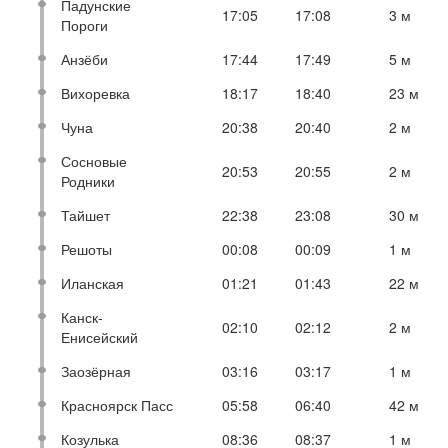
Падунские
17:05
17:08
3 м
Пороги
Анзёби
17:44
17:49
5 м
Вихоревка
18:17
18:40
23 м
Чуна
20:38
20:40
2 м
Сосновые
20:53
20:55
2 м
Родники
Тайшет
22:38
23:08
30 м
Решоты
00:08
00:09
1 м
Иланская
01:21
01:43
22 м
Канск-
02:10
02:12
2 м
Енисейский
Заозёрная
03:16
03:17
1 м
Красноярск Пасс
05:58
06:40
42 м
Козулька
08:36
08:37
1 м