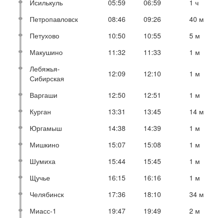
Исилькуль
05:59
06:59
1 ч
Петропавловск
08:46
09:26
40 м
Петухово
10:50
10:55
5 м
Макушино
11:32
11:33
1 м
Лебяжья-
12:09
12:10
1 м
Сибирская
Варгаши
12:50
12:51
1 м
Курган
13:31
13:45
14 м
Юргамыш
14:38
14:39
1 м
Мишкино
15:07
15:08
1 м
Шумиха
15:44
15:45
1 м
Щучье
16:15
16:16
1 м
Челябинск
17:36
18:10
34 м
Миасс-1
19:47
19:49
2 м