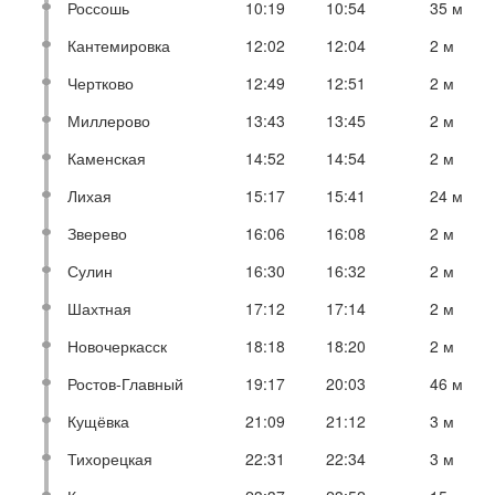
Россошь
10:19
10:54
35 м
Кантемировка
12:02
12:04
2 м
Чертково
12:49
12:51
2 м
Миллерово
13:43
13:45
2 м
Каменская
14:52
14:54
2 м
Лихая
15:17
15:41
24 м
Зверево
16:06
16:08
2 м
Сулин
16:30
16:32
2 м
Шахтная
17:12
17:14
2 м
Новочеркасск
18:18
18:20
2 м
Ростов-Главный
19:17
20:03
46 м
Кущёвка
21:09
21:12
3 м
Тихорецкая
22:31
22:34
3 м