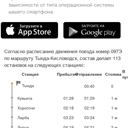
зависимости от типа операционной системы
вашего смартфона:
Согласно расписанию движения поезда номер 097Э
по маршруту Тында-Кисловодск, состав делает 113
остановок на следующих станциях:
В
Станция
Прибытие
Отправление
Стоянка
пу
Тында
00:40
0
Кувыкта
01:28
01:29
1 м
Хорогочи
02:18
02:19
1 м
Ларба
03:23
03:24
1 м
Лопча
04:19
04:21
2 м