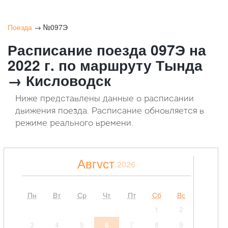
Поезда
→ №097Э
Расписание поезда 097Э на
2022 г. по маршруту Тында
→ Кисловодск
Ниже представлены данные о расписании
движения поезда. Расписание обновляется в
режиме реального времени.
Август
2026
Пн
Вт
Ср
Чт
Пт
Сб
Вс
1
2
3
4
5
6
7
8
9