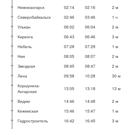
Нижнеангарск
02:14
02:16
2 м
Северобайкальск
02:46
03:46
1 ч
Улькан
06:02
06:04
2 м
Киренга
06:43
06:46
3 м
Небель
07:28
07:29
1 м
Ния
08:05
08:07
2 м
Звездная
08:45
08:47
2 м
Лена
09:58
10:28
30 м
Коршуниха-
13:05
13:18
13 м
Ангарская
Видим
14:46
14:48
2 м
Кежемская
15:46
15:47
1 м
Гидростроитель
16:42
16:45
3 м