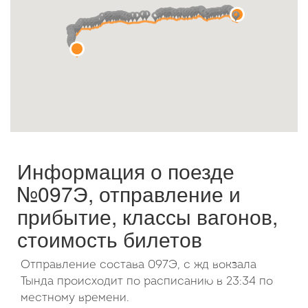
Октябрь
2026
Пн
Вт
Ср
Чт
Пт
Сб
Вс
1
2
3
4
5
6
7
8
9
10
11
12
13
14
15
16
17
18
19
20
21
22
23
24
25
26
27
28
29
30
31
Информация о поезде
№097Э, отправление и
прибытие, классы вагонов,
стоимость билетов
Отправление состава 097Э, с жд вокзала
Тында происходит по расписанию в 23:34 по
местному времени.