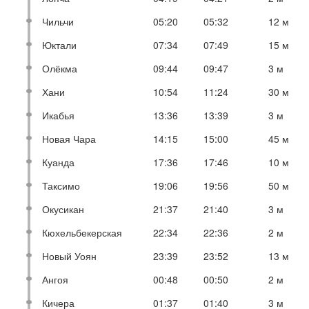
Чильчи
05:20
05:32
12 м
Юктали
07:34
07:49
15 м
Олёкма
09:44
09:47
3 м
Хани
10:54
11:24
30 м
Икабья
13:36
13:39
3 м
Новая Чара
14:15
15:00
45 м
Куанда
17:36
17:46
10 м
Таксимо
19:06
19:56
50 м
Окусикан
21:37
21:40
3 м
Кюхельбекерская
22:34
22:36
2 м
Новый Уоян
23:39
23:52
13 м
Ангоя
00:48
00:50
2 м
Кичера
01:37
01:40
3 м