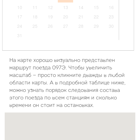
10
11
12
13
14
15
16
17
18
19
20
21
22
23
24
25
26
27
28
29
30
31
Сентябрь
2026
На карте хорошо визуально представлен
маршрут поезда 097Э. Чтобы увеличить
Пн
Вт
Ср
Чт
Пт
Сб
Вс
масштаб — просто кликните дважды в любой
области карты. А в подробной таблице ниже,
1
2
3
4
5
6
можно узнать порядок следования состава
7
8
9
10
11
12
13
этого поезда по всем станциям и сколько
14
15
16
17
18
19
20
времени он стоит на остановках.
21
22
23
24
25
26
27
28
29
30