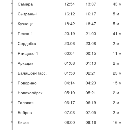
Самара
12:54
13:37
43 м
Сызрань-1
16:12
16:17
5 м
Кузнецк
18:42
18:47
5 м
Пенза-1
20:19
21:00
41 м
Сердобск
23:06
23:08
2 м
Ртищево-1
00:04
00:15
11 м
Аркадак
01:08
01:10
2 м
Балашов-Пасс.
01:58
02:21
23 м
Поворино
04:14
04:29
15 м
Новохопёрск
05:19
05:21
2 м
Таловая
06:17
06:19
2 м
Бобров
07:03
07:05
2 м
Лиски
08:00
08:16
16 м