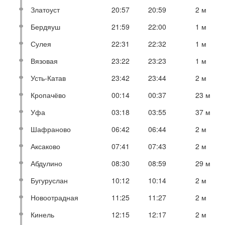
Златоуст
20:57
20:59
2 м
Бердяуш
21:59
22:00
1 м
Сулея
22:31
22:32
1 м
Вязовая
23:22
23:23
1 м
Усть-Катав
23:42
23:44
2 м
Кропачёво
00:14
00:37
23 м
Уфа
03:18
03:55
37 м
Шафраново
06:42
06:44
2 м
Аксаково
07:41
07:43
2 м
Абдулино
08:30
08:59
29 м
Бугуруслан
10:12
10:14
2 м
Новоотрадная
11:25
11:27
2 м
Кинель
12:15
12:17
2 м