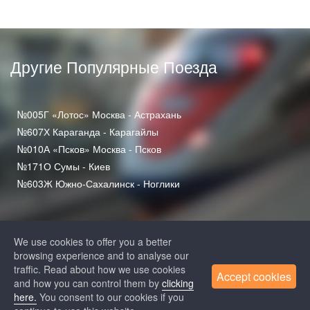
Другие Популярные Поезда
№005Г «Лотос» Москва - Астрахань
№607Х Караганда - Карагайлы
№010А «Псков» Москва - Псков
№171О Сумы - Киев
№603Ж Южно-Сахалинск - Ноглики
We use cookies to offer you a better
browsing experience and to analyse our
traffic. Read about how we use cookies
Accept cookies
and how you can control them by
clicking
+7 (812) 313-64-52
here.
You consent to our cookies if you
+7 (495) 258-85-87