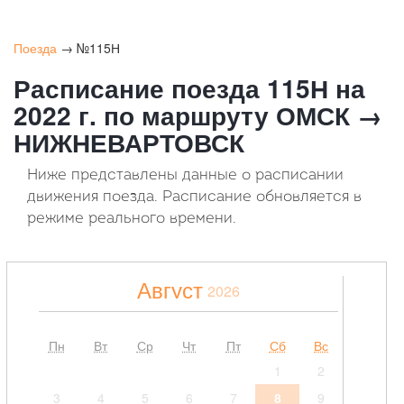
Поезда
→ №115Н
Расписание поезда 115Н на
2022 г. по маршруту ОМСК →
НИЖНЕВАРТОВСК
Ниже представлены данные о расписании
движения поезда. Расписание обновляется в
режиме реального времени.
Август
2026
Пн
Вт
Ср
Чт
Пт
Сб
Вс
1
2
3
4
5
6
7
8
9