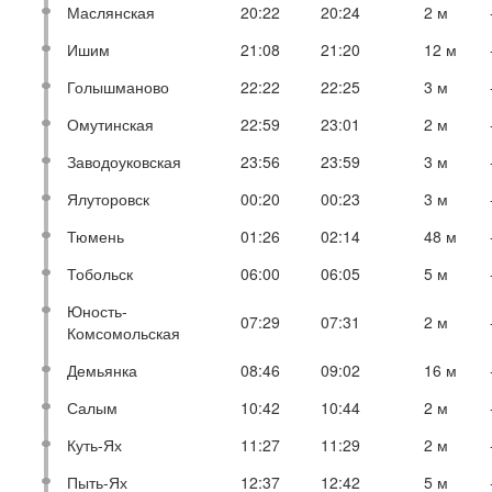
Маслянская
20:22
20:24
2 м
Ишим
21:08
21:20
12 м
Голышманово
22:22
22:25
3 м
Омутинская
22:59
23:01
2 м
Заводоуковская
23:56
23:59
3 м
Ялуторовск
00:20
00:23
3 м
Тюмень
01:26
02:14
48 м
Тобольск
06:00
06:05
5 м
Юность-
07:29
07:31
2 м
Комсомольская
Демьянка
08:46
09:02
16 м
Салым
10:42
10:44
2 м
Куть-Ях
11:27
11:29
2 м
Пыть-Ях
12:37
12:42
5 м