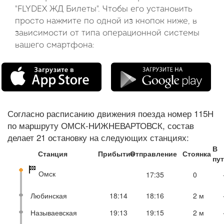
"FLYDEX ЖД Билеты". Чтобы его установить
просто нажмите по одной из кнопок ниже, в
зависимости от типа операционной системы
вашего смартфона:
Согласно расписанию движения поезда номер 115Н
по маршруту ОМСК-НИЖНЕВАРТОВСК, состав
делает 21 остановку на следующих станциях:
В
Станция
Прибытие
Отправление
Стоянка
пу
Омск
17:35
0
Любинская
18:14
18:16
2 м
Называевская
19:13
19:15
2 м