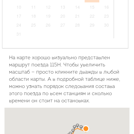
10
11
12
13
14
15
16
17
18
19
20
21
22
23
24
25
26
27
28
29
30
31
Сентябрь
2026
На карте хорошо визуально представлен
маршрут поезда 115Н. Чтобы увеличить
Пн
Вт
Ср
Чт
Пт
Сб
Вс
масштаб — просто кликните дважды в любой
области карты. А в подробной таблице ниже,
1
2
3
4
5
6
можно узнать порядок следования состава
7
8
9
10
11
12
13
этого поезда по всем станциям и сколько
14
15
16
17
18
19
20
времени он стоит на остановках.
21
22
23
24
25
26
27
28
29
30