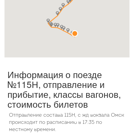
Октябрь
2026
Пн
Вт
Ср
Чт
Пт
Сб
Вс
1
2
3
4
5
6
7
8
9
10
11
12
13
14
15
16
17
18
19
20
21
22
23
24
25
26
27
28
29
30
31
Информация о поезде
№115Н, отправление и
прибытие, классы вагонов,
стоимость билетов
Отправление состава 115Н, с жд вокзала Омск
происходит по расписанию в 17:35 по
местному времени.