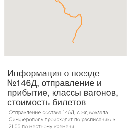
Октябрь
2026
Пн
Вт
Ср
Чт
Пт
Сб
Вс
1
2
3
4
5
6
7
8
9
10
11
12
13
14
15
16
17
18
19
20
21
22
23
24
25
26
27
28
29
30
31
Информация о поезде
№146Д, отправление и
прибытие, классы вагонов,
стоимость билетов
Отправление состава 146Д, с жд вокзала
Симферополь происходит по расписанию в
21:55 по местному времени.