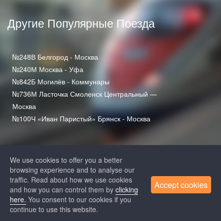
Другие Популярные Поезда
№248В Белгород - Москва
№240М Москва - Уфа
№842Б Могилёв - Коммунары
№736М Ласточка Смоленск Центральный —
Москва
№100Ч «Иван Паристый» Брянск - Москва
We use cookies to offer you a better
browsing experience and to analyse our
traffic. Read about how we use cookies
Accept cookies
and how you can control them by
clicking
+7 (812) 313-64-52
here.
You consent to our cookies if you
+7 (495) 258-85-87
continue to use this website.
ЖД Билеты
политика конфиденциальности