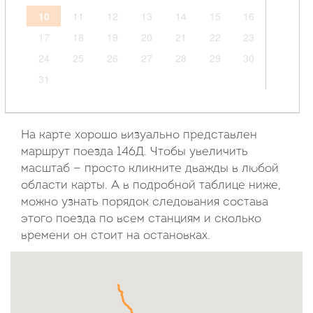
10
11
12
13
14
15
16
17
18
19
20
21
22
23
24
25
26
27
28
29
30
31
Сентябрь
2026
На карте хорошо визуально представлен
маршрут поезда 146Д. Чтобы увеличить
Пн
Вт
Ср
Чт
Пт
Сб
Вс
масштаб — просто кликните дважды в любой
области карты. А в подробной таблице ниже,
1
2
3
4
5
6
можно узнать порядок следования состава
7
8
9
10
11
12
13
этого поезда по всем станциям и сколько
14
15
16
17
18
19
20
времени он стоит на остановках.
21
22
23
24
25
26
27
28
29
30