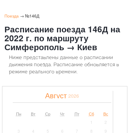
Поезда
→ №146Д
Расписание поезда 146Д на
2022 г. по маршруту
Симферополь → Киев
Ниже представлены данные о расписании
движения поезда. Расписание обновляется в
режиме реального времени.
Август
2026
Пн
Вт
Ср
Чт
Пт
Сб
Вс
1
2
3
4
5
6
7
8
9