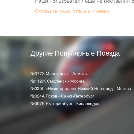
Наши пользователи еще не поставили о
Оставьте свой отзыв и оценку.
Другие Популярные Поезда
№377Х Мангышлак - Алматы
№112Ж Смоленск - Москва
№035Г «Нижегородец» Нижний Новгород - Москва
№024А Псков - Санкт-Петербург
№307Е Екатеринбург - Кисловодск