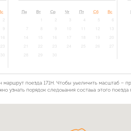
Вс
Пн
Вт
Ср
Чт
Пт
Сб
Вс
2
1
2
3
4
5
6
9
7
8
9
10
11
12
13
16
14
15
16
17
18
19
20
23
21
22
23
24
25
26
27
30
28
29
30
н маршрут поезда 171Н. Чтобы увеличить масштаб — п
жно узнать порядок следования состава этого поезда