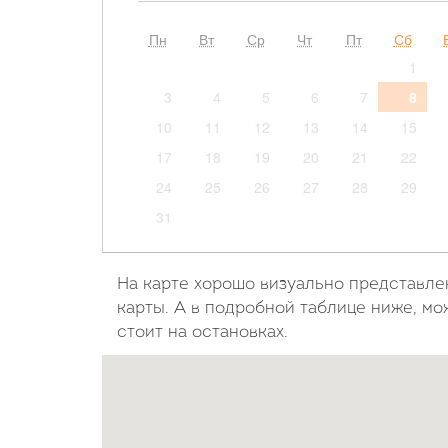
Пн
Вт
Ср
Чт
Пт
Сб
1
3
4
5
6
7
8
10
11
12
13
14
15
17
18
19
20
21
22
24
25
26
27
28
29
31
На карте хорошо визуально представле
карты. А в подробной таблице ниже, мо
стоит на остановках.