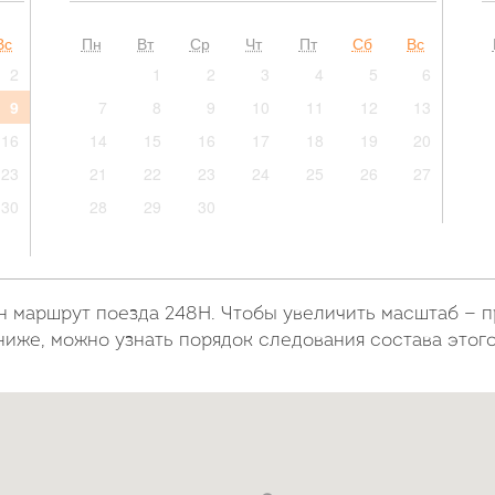
Вс
Пн
Вт
Ср
Чт
Пт
Сб
Вс
2
1
2
3
4
5
6
9
7
8
9
10
11
12
13
16
14
15
16
17
18
19
20
23
21
22
23
24
25
26
27
30
28
29
30
н маршрут поезда 248Н. Чтобы увеличить масштаб — 
ниже, можно узнать порядок следования состава этог