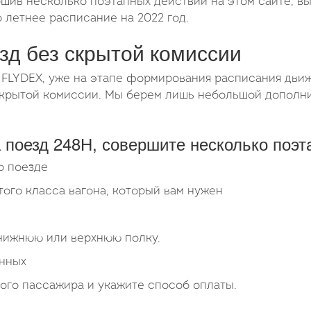
ршив несколько поэтапных действий на этом сайте, в
етнее расписание на 2022 год.
езд без скрытой комиссии
 FLYDEX, уже на этапе формирования расписания движ
 скрытой комиссии. Мы берем лишь небольшой допол
 поезд 248Н, совершите несколько поэт
о поезде
того класса вагона, который вам нужен
 нижнюю или верхнюю полку.
анных
ого пассажира и укажите способ оплаты.