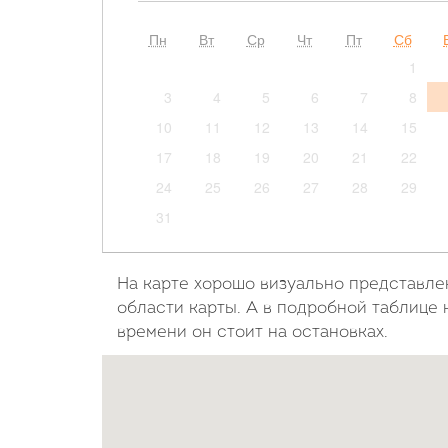
Пн
Вт
Ср
Чт
Пт
Сб
1
3
4
5
6
7
8
10
11
12
13
14
15
17
18
19
20
21
22
24
25
26
27
28
29
31
На карте хорошо визуально представле
области карты. А в подробной таблице 
времени он стоит на остановках.