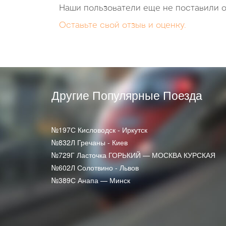
Наши пользователи еще не поставили о
Оставьте свой отзыв и оценку.
Другие Популярные Поезда
№197С Кисловодск - Иркутск
№832Л Гречаны - Киев
№729Г Ласточка ГОРЬКИЙ — МОСКВА КУРСКАЯ
№602Л Солотвино - Львов
№389С Анапа — Минск