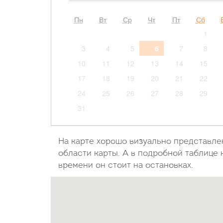
Пн
Вт
Ср
Чт
Пт
Сб
1
3
4
5
6
7
8
10
11
12
13
14
15
17
18
19
20
21
22
24
25
26
27
28
29
31
На карте хорошо визуально представле
области карты. А в подробной таблице 
времени он стоит на остановках.