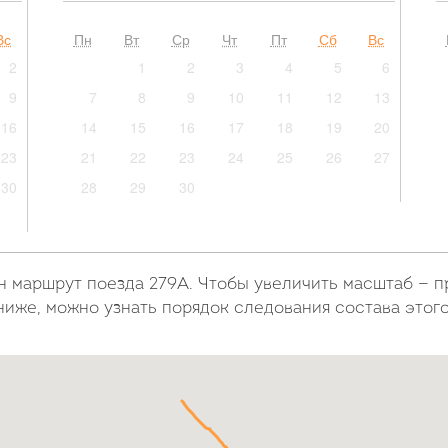
Вс
Пн
Вт
Ср
Чт
Пт
Сб
Вс
2
1
2
3
4
5
6
9
7
8
9
10
11
12
13
16
14
15
16
17
18
19
20
23
21
22
23
24
25
26
27
30
28
29
30
н маршрут поезда 279А. Чтобы увеличить масштаб — 
ниже, можно узнать порядок следования состава этог