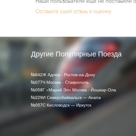
Наши пользователи еще не поставили о
Оставьте свой отзыв и оценку.
Другие Популярные Поезда
№642Ж Адлер - Ростов-на-Дону
№077Ч Москва - Ставрополь
№058Г «Марий Эл» Москва - Йошкар-Ола
№229И Северобайкальск — Анапа
№057С Кисловодск — Иркутск