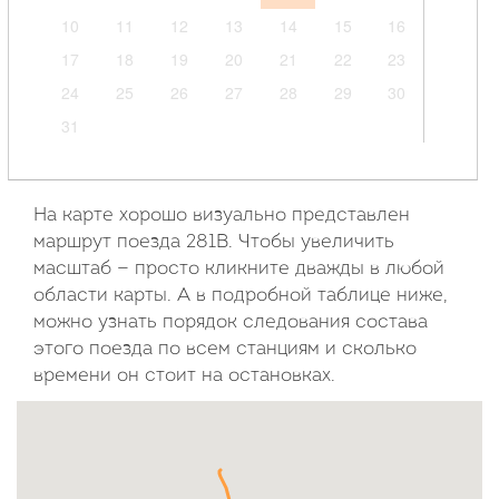
10
11
12
13
14
15
16
17
18
19
20
21
22
23
24
25
26
27
28
29
30
31
Сентябрь
2026
На карте хорошо визуально представлен
маршрут поезда 281В. Чтобы увеличить
Пн
Вт
Ср
Чт
Пт
Сб
Вс
масштаб — просто кликните дважды в любой
области карты. А в подробной таблице ниже,
1
2
3
4
5
6
можно узнать порядок следования состава
7
8
9
10
11
12
13
этого поезда по всем станциям и сколько
14
15
16
17
18
19
20
времени он стоит на остановках.
21
22
23
24
25
26
27
28
29
30