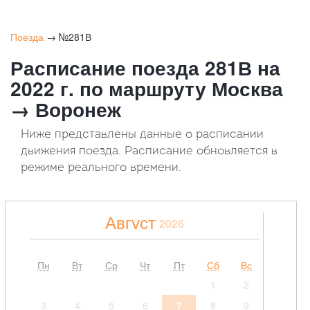
Поезда
→ №281В
Расписание поезда 281В на
2022 г. по маршруту Москва
→ Воронеж
Ниже представлены данные о расписании
движения поезда. Расписание обновляется в
режиме реального времени.
Август
2026
Пн
Вт
Ср
Чт
Пт
Сб
Вс
1
2
3
4
5
6
7
8
9