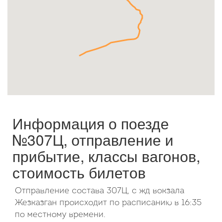
Октябрь
2026
Пн
Вт
Ср
Чт
Пт
Сб
Вс
1
2
3
4
5
6
7
8
9
10
11
12
13
14
15
16
17
18
19
20
21
22
23
24
25
26
27
28
29
30
31
Информация о поезде
№307Ц, отправление и
прибытие, классы вагонов,
стоимость билетов
Отправление состава 307Ц, с жд вокзала
Жезказган происходит по расписанию в 16:35
по местному времени.