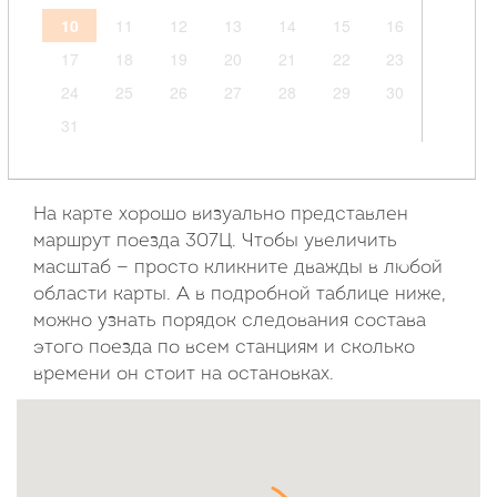
10
11
12
13
14
15
16
17
18
19
20
21
22
23
24
25
26
27
28
29
30
31
Сентябрь
2026
На карте хорошо визуально представлен
маршрут поезда 307Ц. Чтобы увеличить
Пн
Вт
Ср
Чт
Пт
Сб
Вс
масштаб — просто кликните дважды в любой
области карты. А в подробной таблице ниже,
1
2
3
4
5
6
можно узнать порядок следования состава
7
8
9
10
11
12
13
этого поезда по всем станциям и сколько
14
15
16
17
18
19
20
времени он стоит на остановках.
21
22
23
24
25
26
27
28
29
30