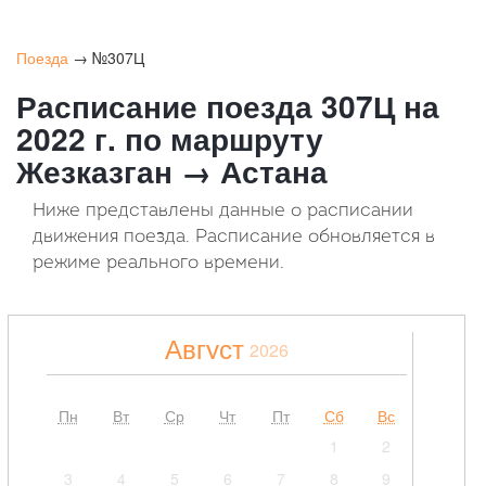
Поезда
→ №307Ц
Расписание поезда 307Ц на
2022 г. по маршруту
Жезказган → Астана
Ниже представлены данные о расписании
движения поезда. Расписание обновляется в
режиме реального времени.
Август
2026
Пн
Вт
Ср
Чт
Пт
Сб
Вс
1
2
3
4
5
6
7
8
9