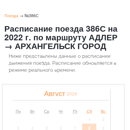
Поезда
→ №386С
Расписание поезда 386С на
2022 г. по маршруту АДЛЕР
→ АРХАНГЕЛЬСК ГОРОД
Ниже представлены данные о расписании
движения поезда. Расписание обновляется в
режиме реального времени.
Август
2026
Пн
Вт
Ср
Чт
Пт
Сб
Вс
1
2
3
4
5
6
7
8
9