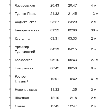
Лазаревская
20:43
20:47
4 м
Туапсе-Пасс.
21:32
21:45
13 м
Хадыженская
23:27
23:29
2 м
Белореченская
01:22
02:00
38 м
Курганная
03:31
03:33
2 м
Армавир
04:13
04:15
2 м
Туапсинский
Кавказская
05:16
05:43
27 м
Тихорецкая
06:42
06:50
8 м
Ростов-
10:01
10:42
41 м
Главный
Новочеркасск
11:33
11:35
2 м
Шахтная
12:16
12:18
2 м
Сулин
12:45
12:47
2 м