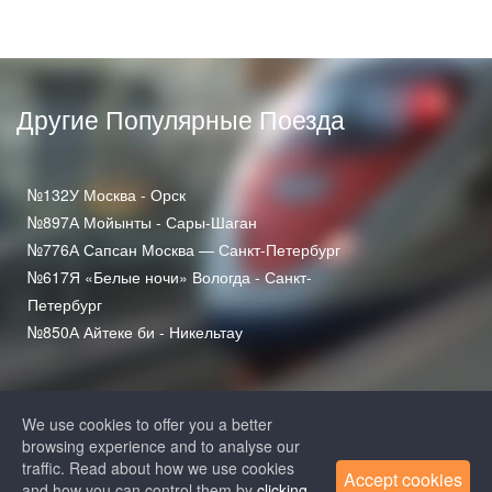
Другие Популярные Поезда
№132У Москва - Орск
№897А Мойынты - Сары-Шаган
№776А Сапсан Москва — Санкт-Петербург
№617Я «Белые ночи» Вологда - Санкт-
Петербург
№850А Айтеке би - Никельтау
We use cookies to offer you a better
browsing experience and to analyse our
traffic. Read about how we use cookies
Accept cookies
and how you can control them by
clicking