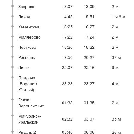
Зверево
13:07
13:09
2 м
Лихая
14:45
15:51
1 ч 6 м
Каменская
16:25
16:27
2 м
Миллерово
17:22
17:24
2 м
Чертково
18:20
18:22
2 м
Россошь
19:50
20:27
37 м
Лиски
22:07
22:16
9 м
Придача
(Воронеж
23:23
23:27
4 м
Южный)
Грязи-
01:33
01:35
2 м
Воронежские
Мичуринск-
02:32
03:07
35 м
Уральский
Рязань-2
05:40
06:06
26 м