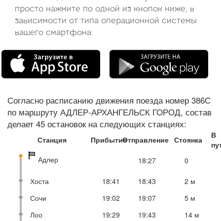
просто нажмите по одной из кнопок ниже, в
зависимости от типа операционной системы
вашего смартфона:
Согласно расписанию движения поезда номер 386С
по маршруту АДЛЕР-АРХАНГЕЛЬСК ГОРОД, состав
делает 45 остановок на следующих станциях:
В
Станция
Прибытие
Отправление
Стоянка
пу
Адлер
18:27
0
Хоста
18:41
18:43
2 м
Сочи
19:02
19:07
5 м
Лоо
19:29
19:43
14 м