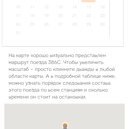
10
11
12
13
14
15
16
17
18
19
20
21
22
23
24
25
26
27
28
29
30
31
Сентябрь
2026
На карте хорошо визуально представлен
маршрут поезда 386С. Чтобы увеличить
Пн
Вт
Ср
Чт
Пт
Сб
Вс
масштаб — просто кликните дважды в любой
области карты. А в подробной таблице ниже,
1
2
3
4
5
6
можно узнать порядок следования состава
7
8
9
10
11
12
13
этого поезда по всем станциям и сколько
14
15
16
17
18
19
20
времени он стоит на остановках.
21
22
23
24
25
26
27
28
29
30