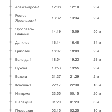
Александров-1
12:08
12:10
2 м
Ростов-
13:32
13:34
2 м
Ярославский
Ярославль-
14:19
15:09
50 м
Главный
Данилов
16:14
16:48
34 м
Грязовец
18:07
18:09
2 м
Вологда-1
18:54
19:23
29 м
Сухона
19:53
19:55
2 м
Вожега
21:27
21:29
2 м
Коноша-1
22:17
22:30
13 м
Няндома
23:55
00:15
20 м
Шалакуша
01:20
01:23
3 м
Плесецкая
02:15
02:25
10 м