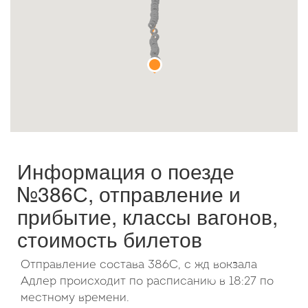
Октябрь
2026
Пн
Вт
Ср
Чт
Пт
Сб
Вс
1
2
3
4
5
6
7
8
9
10
11
12
13
14
15
16
17
18
19
20
21
22
23
24
25
26
27
28
29
30
31
Информация о поезде
№386С, отправление и
прибытие, классы вагонов,
стоимость билетов
Отправление состава 386С, с жд вокзала
Адлер происходит по расписанию в 18:27 по
местному времени.