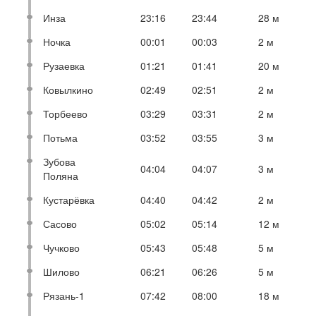
Инза
23:16
23:44
28 м
Ночка
00:01
00:03
2 м
Рузаевка
01:21
01:41
20 м
Ковылкино
02:49
02:51
2 м
Торбеево
03:29
03:31
2 м
Потьма
03:52
03:55
3 м
Зубова
04:04
04:07
3 м
Поляна
Кустарёвка
04:40
04:42
2 м
Сасово
05:02
05:14
12 м
Чучково
05:43
05:48
5 м
Шилово
06:21
06:26
5 м
Рязань-1
07:42
08:00
18 м