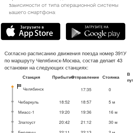
зависимости от типа операционной системы
вашего смартфона:
Согласно расписанию движения поезда номер 391У
по маршруту Челябинск-Москва, состав делает 43
остановки на следующих станциях:
В
Станция
Прибытие
Отправление
Стоянка
пу
Челябинск
17:35
0
Чебаркуль
18:52
18:57
5 м
Миасс-1
19:20
19:36
16 м
Златоуст
20:42
21:12
30 м
Бердяуш
22:11
22:13
2 м