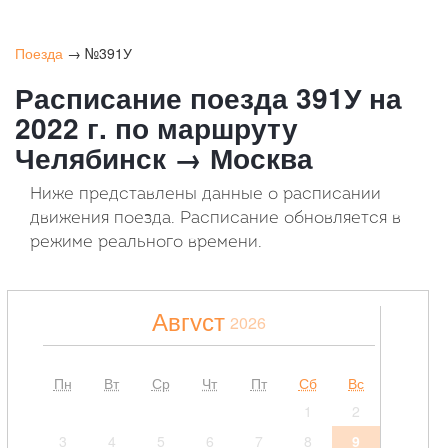
Поезда
→ №391У
Расписание поезда 391У на
2022 г. по маршруту
Челябинск → Москва
Ниже представлены данные о расписании
движения поезда. Расписание обновляется в
режиме реального времени.
Август
2026
Пн
Вт
Ср
Чт
Пт
Сб
Вс
1
2
3
4
5
6
7
8
9