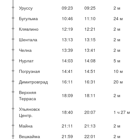
Уруссу
09:23
09:25
2 м
Бугульма
10:46
11:10
24 м
Клявлино
12:19
12:21
2 м
Шентала
13:13
13:15
2 м
Челна
13:39
13:41
2 м
Нурлат
14:03
14:08
5 м
Погрузная
14:41
14:51
10 м
Димитровград
16:11
16:31
20 м
Верхняя
18:09
18:11
2 м
Терраса
Ульяновск
18:40
20:07
1 ч 27 м
Центр.
Майна
21:11
21:13
2 м
Вешкайма
21:59
22:01
2 м