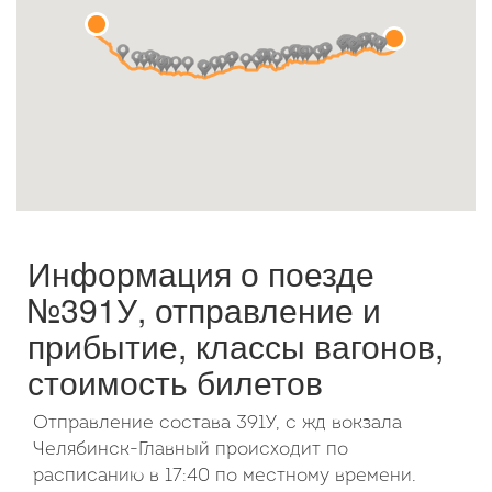
Октябрь
2026
Пн
Вт
Ср
Чт
Пт
Сб
Вс
1
2
3
4
5
6
7
8
9
10
11
12
13
14
15
16
17
18
19
20
21
22
23
24
25
26
27
28
29
30
31
Информация о поезде
№391У, отправление и
прибытие, классы вагонов,
стоимость билетов
Отправление состава 391У, с жд вокзала
Челябинск-Главный происходит по
расписанию в 17:40 по местному времени.