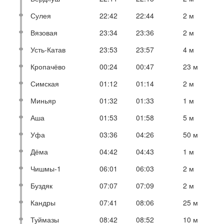
Сулея
22:42
22:44
2 м
Вязовая
23:34
23:36
2 м
Усть-Катав
23:53
23:57
4 м
Кропачёво
00:24
00:47
23 м
Симская
01:12
01:14
2 м
Миньяр
01:32
01:33
1 м
Аша
01:53
01:58
5 м
Уфа
03:36
04:26
50 м
Дёма
04:42
04:43
1 м
Чишмы-1
06:01
06:03
2 м
Буздяк
07:07
07:09
2 м
Кандры
07:41
08:06
25 м
Туймазы
08:42
08:52
10 м