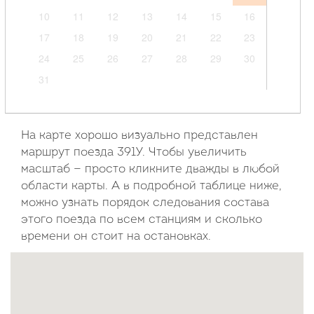
10
11
12
13
14
15
16
17
18
19
20
21
22
23
24
25
26
27
28
29
30
31
Сентябрь
2026
На карте хорошо визуально представлен
маршрут поезда 391У. Чтобы увеличить
Пн
Вт
Ср
Чт
Пт
Сб
Вс
масштаб — просто кликните дважды в любой
области карты. А в подробной таблице ниже,
1
2
3
4
5
6
можно узнать порядок следования состава
7
8
9
10
11
12
13
этого поезда по всем станциям и сколько
14
15
16
17
18
19
20
времени он стоит на остановках.
21
22
23
24
25
26
27
28
29
30