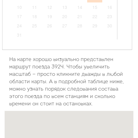
10
11
12
13
14
15
16
17
18
19
20
21
22
23
24
25
26
27
28
29
30
31
Сентябрь
2026
На карте хорошо визуально представлен
маршрут поезда 392Ч. Чтобы увеличить
Пн
Вт
Ср
Чт
Пт
Сб
Вс
масштаб — просто кликните дважды в любой
области карты. А в подробной таблице ниже,
1
2
3
4
5
6
можно узнать порядок следования состава
7
8
9
10
11
12
13
этого поезда по всем станциям и сколько
14
15
16
17
18
19
20
времени он стоит на остановках.
21
22
23
24
25
26
27
28
29
30