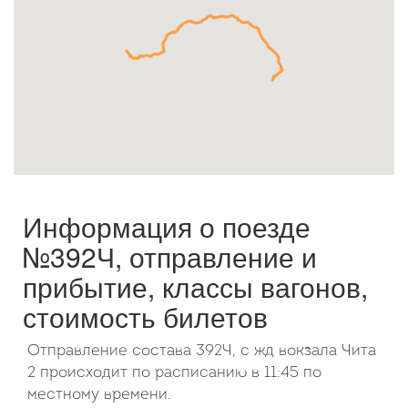
Октябрь
2026
Пн
Вт
Ср
Чт
Пт
Сб
Вс
1
2
3
4
5
6
7
8
9
10
11
12
13
14
15
16
17
18
19
20
21
22
23
24
25
26
27
28
29
30
31
Информация о поезде
№392Ч, отправление и
прибытие, классы вагонов,
стоимость билетов
Отправление состава 392Ч, с жд вокзала Чита
2 происходит по расписанию в 11:45 по
местному времени.