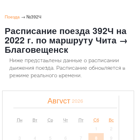
Поезда
→ №392Ч
Расписание поезда 392Ч на
2022 г. по маршруту Чита →
Благовещенск
Ниже представлены данные о расписании
движения поезда. Расписание обновляется в
режиме реального времени.
Август
2026
Пн
Вт
Ср
Чт
Пт
Сб
Вс
1
2
3
4
5
6
7
8
9