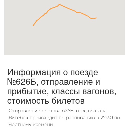
Октябрь
2026
Пн
Вт
Ср
Чт
Пт
Сб
Вс
1
2
3
4
5
6
7
8
9
10
11
12
13
14
15
16
17
18
19
20
21
22
23
24
25
26
27
28
29
30
31
Информация о поезде
№626Б, отправление и
прибытие, классы вагонов,
стоимость билетов
Отправление состава 626Б, с жд вокзала
Витебск происходит по расписанию в 22:30 по
местному времени.