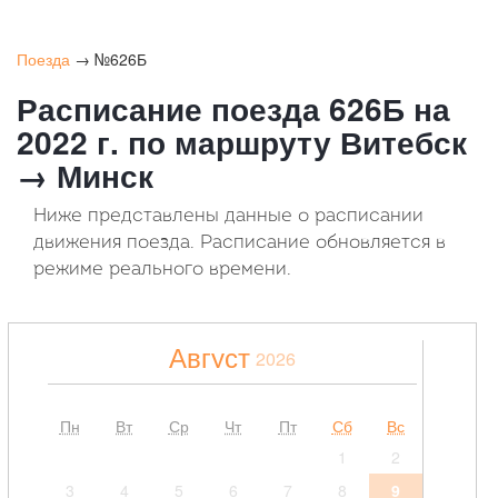
Поезда
→ №626Б
Расписание поезда 626Б на
2022 г. по маршруту Витебск
→ Минск
Ниже представлены данные о расписании
движения поезда. Расписание обновляется в
режиме реального времени.
Август
2026
Пн
Вт
Ср
Чт
Пт
Сб
Вс
1
2
3
4
5
6
7
8
9