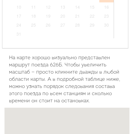
10
11
12
13
14
15
16
17
18
19
20
21
22
23
24
25
26
27
28
29
30
31
Сентябрь
2026
На карте хорошо визуально представлен
маршрут поезда 626Б. Чтобы увеличить
Пн
Вт
Ср
Чт
Пт
Сб
Вс
масштаб — просто кликните дважды в любой
области карты. А в подробной таблице ниже,
1
2
3
4
5
6
можно узнать порядок следования состава
7
8
9
10
11
12
13
этого поезда по всем станциям и сколько
14
15
16
17
18
19
20
времени он стоит на остановках.
21
22
23
24
25
26
27
28
29
30