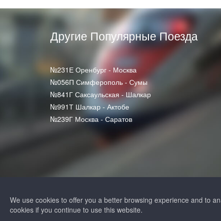
Другие Популярные Поезда
№231Е Оренбург - Москва
№056П Симферополь - Сумы
№841Г Саксаульская - Шалкар
№991Т Шалкар - Актобе
№239Г Москва - Саратов
+7 (812) 313-64-5
We use cookies to offer you a better browsing experience and to a
+7 (495) 258-85-8
cookies if you continue to use this website.
ЖД Билеты
политика конфиденц