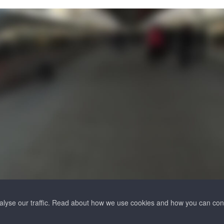
2
nalyse our traffic. Read about how we use cookies and how you can co
7
Безопасная оплата
иальности