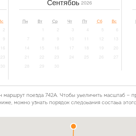
Сентябрь
2026
Вс
Пн
Вт
Ср
Чт
Пт
Сб
Вс
2
1
2
3
4
5
6
9
7
8
9
10
11
12
13
16
14
15
16
17
18
19
20
23
21
22
23
24
25
26
27
30
28
29
30
н маршрут поезда 742А. Чтобы увеличить масштаб — 
ниже, можно узнать порядок следования состава этог