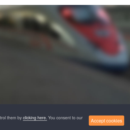
О нас
Новости
Помощь
FAQ
Контакты
ntrol them by
clicking here.
You consent to our
Accept cookies