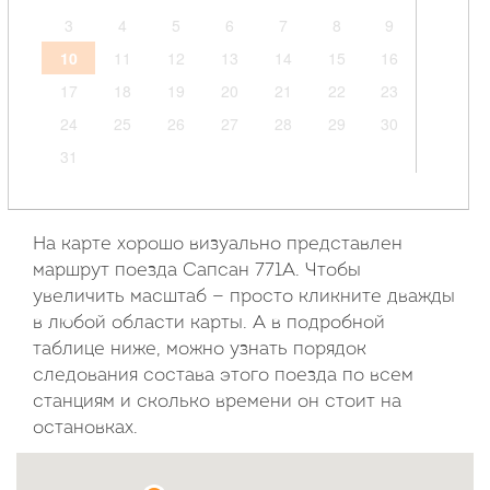
3
4
5
6
7
8
9
10
11
12
13
14
15
16
17
18
19
20
21
22
23
24
25
26
27
28
29
30
31
Сентябрь
2026
На карте хорошо визуально представлен
маршрут поезда Сапсан 771А. Чтобы
Пн
Вт
Ср
Чт
Пт
Сб
Вс
увеличить масштаб — просто кликните дважды
в любой области карты. А в подробной
1
2
3
4
5
6
таблице ниже, можно узнать порядок
7
8
9
10
11
12
13
следования состава этого поезда по всем
14
15
16
17
18
19
20
станциям и сколько времени он стоит на
21
22
23
24
25
26
27
остановках.
28
29
30