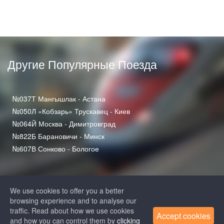
Другие Популярные Поезда
№037Т Мангышлак - Астана
№050Л «Кобзарь» Трускавец - Киев
№064Й Москва - Димитровград
№822Б Барановичи - Минск
№607В Сонково - Бологое
We use cookies to offer you a better
browsing experience and to analyse our
traffic. Read about how we use cookies
Accept cookies
and how you can control them by
clicking