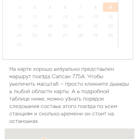
3
4
5
6
7
8
9
10
11
12
13
14
15
16
17
18
19
20
21
22
23
24
25
26
27
28
29
30
31
Сентябрь
2026
На карте хорошо визуально представлен
маршрут поезда Сапсан 775А. Чтобы
Пн
Вт
Ср
Чт
Пт
Сб
Вс
увеличить масштаб — просто кликните дважды
в любой области карты. А в подробной
1
2
3
4
5
6
таблице ниже, можно узнать порядок
7
8
9
10
11
12
13
следования состава этого поезда по всем
14
15
16
17
18
19
20
станциям и сколько времени он стоит на
21
22
23
24
25
26
27
остановках.
28
29
30