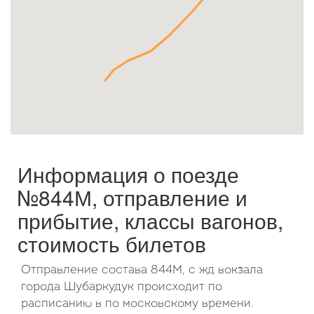
Октябрь
2026
Пн
Вт
Ср
Чт
Пт
Сб
Вс
1
2
3
4
5
6
7
8
9
10
11
12
13
14
15
16
17
18
19
20
21
22
23
24
25
26
27
28
29
30
31
Информация о поезде
№844М, отправление и
прибытие, классы вагонов,
стоимость билетов
Отправление состава 844М, с жд вокзала
города Шубаркудук происходит по
расписанию в по московскому времени.