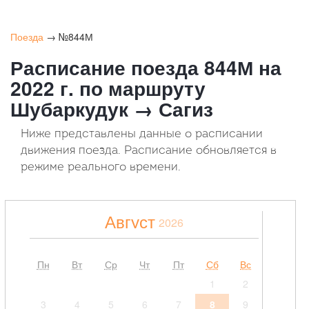
Поезда
→ №844М
Расписание поезда 844М на
2022 г. по маршруту
Шубаркудук → Сагиз
Ниже представлены данные о расписании
движения поезда. Расписание обновляется в
режиме реального времени.
Август
2026
Пн
Вт
Ср
Чт
Пт
Сб
Вс
1
2
3
4
5
6
7
8
9