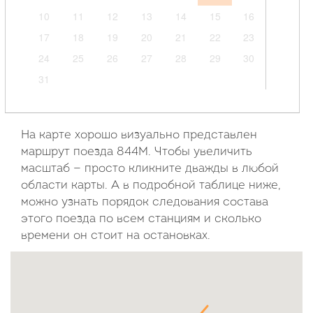
10
11
12
13
14
15
16
17
18
19
20
21
22
23
24
25
26
27
28
29
30
31
Сентябрь
2026
На карте хорошо визуально представлен
маршрут поезда 844М. Чтобы увеличить
Пн
Вт
Ср
Чт
Пт
Сб
Вс
масштаб — просто кликните дважды в любой
области карты. А в подробной таблице ниже,
1
2
3
4
5
6
можно узнать порядок следования состава
7
8
9
10
11
12
13
этого поезда по всем станциям и сколько
14
15
16
17
18
19
20
времени он стоит на остановках.
21
22
23
24
25
26
27
28
29
30