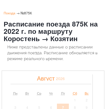
Поезда
→ №875К
Расписание поезда 875К на
2022 г. по маршруту
Коростень → Козятин
Ниже представлены данные о расписании
движения поезда. Расписание обновляется в
режиме реального времени.
Август
2026
Пн
Вт
Ср
Чт
Пт
Сб
Вс
1
2
3
4
5
6
7
8
9