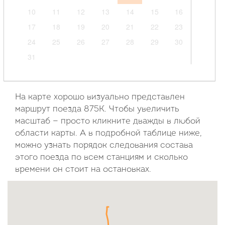
10
11
12
13
14
15
16
17
18
19
20
21
22
23
24
25
26
27
28
29
30
31
Сентябрь
2026
На карте хорошо визуально представлен
маршрут поезда 875К. Чтобы увеличить
Пн
Вт
Ср
Чт
Пт
Сб
Вс
масштаб — просто кликните дважды в любой
области карты. А в подробной таблице ниже,
1
2
3
4
5
6
можно узнать порядок следования состава
7
8
9
10
11
12
13
этого поезда по всем станциям и сколько
14
15
16
17
18
19
20
времени он стоит на остановках.
21
22
23
24
25
26
27
28
29
30