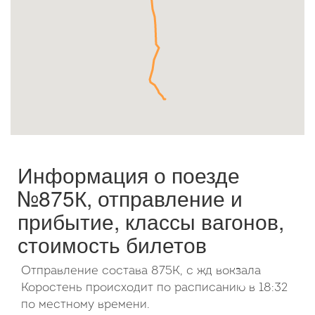
Октябрь
2026
Пн
Вт
Ср
Чт
Пт
Сб
Вс
1
2
3
4
5
6
7
8
9
10
11
12
13
14
15
16
17
18
19
20
21
22
23
24
25
26
27
28
29
30
31
Информация о поезде
№875К, отправление и
прибытие, классы вагонов,
стоимость билетов
Отправление состава 875К, с жд вокзала
Коростень происходит по расписанию в 18:32
по местному времени.