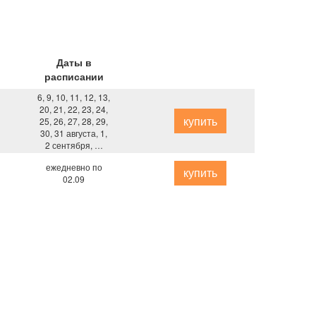
Даты в
расписании
6, 9, 10, 11, 12, 13,
20, 21, 22, 23, 24,
купить
25, 26, 27, 28, 29,
30, 31 августа, 1,
2 сентября, …
ежедневно по
купить
02.09