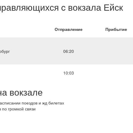
правляющихся c вокзала Ейск
Отправление
Прибытие
рбург
06:20
10:03
на вокзале
списании поездов и жд билетах
 по громкой связи