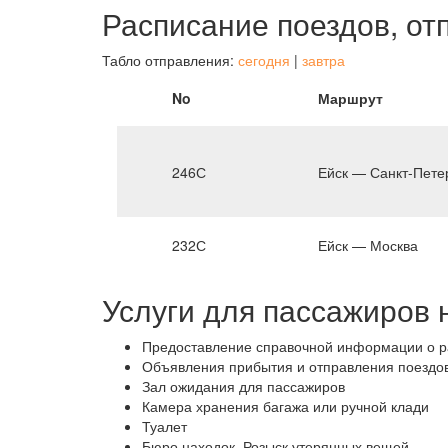
Расписание поездов, от
Табло отправления:
сегодня
|
завтра
No
Маршрут
246С
Ейск — Санкт-Пете
232С
Ейск — Москва
Услуги для пассажиров 
Предоставление справочной информации о ра
Объявления прибытия и отправления поездов
Зал ожидания для пассажиров
Камера хранения багажа или ручной клади
Туалет
Бюро находок. Розыск утерянных вещей