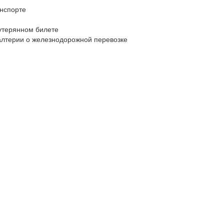
нспорте
утерянном билете
алтерии о железнодорожной перевозке