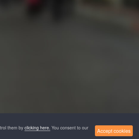
О нас
Новости
Помощь
FAQ
Контакты
ntrol them by
clicking here.
You consent to our
Accept cookies