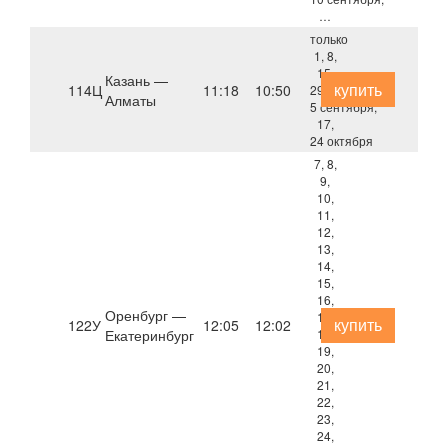
…
только
1, 8,
15,
Казань —
купить
114Ц
11:18
10:50
29 августа,
Алматы
5 сентября,
17,
24 октября
7, 8,
9,
10,
11,
12,
13,
14,
15,
16,
Оренбург —
17,
купить
122У
12:05
12:02
Екатеринбург
18,
19,
20,
21,
22,
23,
24,