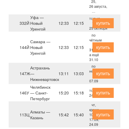
25,
26 августа,
…
Уфа —
только
купить
332Й
Новый
12:33
12:15
7,
25 октября
Уренгой
по
чётным
Самара —
с
купить
144Й
Новый
12:33
12:15
31.10,
Уренгой
а ещё
31.10
по
Астрахань
нечётным
купить
147Ж
—
13:11
13:03
с
Нижневартовск
07.09
Челябинск
только
купить
146У
— Санкт-
15:20
15:18
24 октября
Петербург
чт,
кроме
Алматы —
купить
113Ц
15:42
15:40
10.09,
Казань
17.09,
24.09