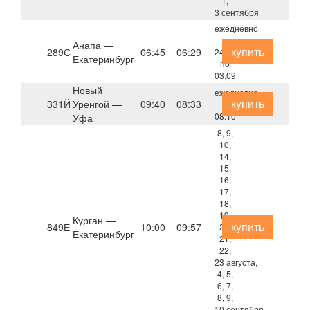
1,
3 сентября
ежедневно
с
Анапа —
купить
289С
06:45
06:29
24.08
Екатеринбург
по
03.09
Новый
ежедневно
купить
331Й
Уренгой —
09:40
08:33
с
08.10
Уфа
8, 9,
10,
14,
15,
16,
17,
18,
19,
Курган —
купить
849Е
10:00
09:57
20,
Екатеринбург
21,
22,
23 августа,
4, 5,
6, 7,
8, 9,
10 сентября,