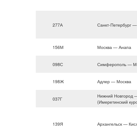
277А
Санкт-Петербург —
156М
Москва — Анапа
098С
Симферополь — М
198Ж
Адлер — Москва
Нижний Новгород 
037Г
(Имеретинский кур
139Я
Архангельск — Кис