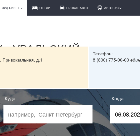
Ж/Д БИЛЕТЫ
ОТЕЛИ
ПРОКАТ АВТО
АВТОБУСЫ
 - УРАЛЬСКИЙ
Телефон:
. Привокзальная, д.1
8 (800) 775-00-00
еди
Куда
Когда