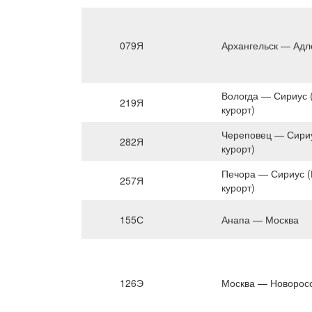
079Я
Архангельск — Адл
Вологда — Сириус 
219Я
курорт)
Череповец — Сири
282Я
курорт)
Печора — Сириус 
257Я
курорт)
155С
Анапа — Москва
126Э
Москва — Новорос