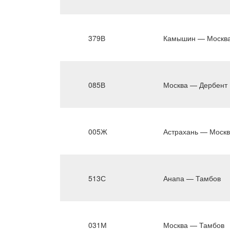
379В
Камышин — Москв
085В
Москва — Дербент
005Ж
Астрахань — Моск
513С
Анапа — Тамбов
031М
Москва — Тамбов