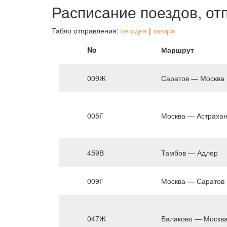
Расписание поездов, от
Табло отправления:
сегодня
|
завтра
No
Маршрут
009Ж
Саратов — Москва
005Г
Москва — Астраха
459В
Тамбов — Адлер
009Г
Москва — Саратов
047Ж
Балаково — Москв