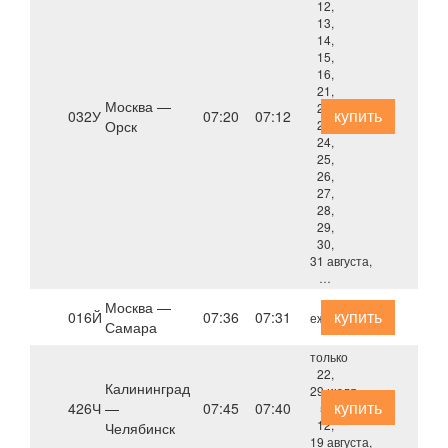
12,
13,
14,
15,
16,
21,
Москва —
22,
купить
032У
07:20
07:12
Орск
23,
24,
25,
26,
27,
28,
29,
30,
31 августа,
…
Москва —
купить
016Й
07:36
07:31
ежедневно
Самара
только
22,
Калининград
29 июля,
купить
426Ч
—
07:45
07:40
5,
12,
Челябинск
19 августа,