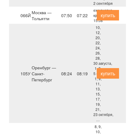
2 сентября
ежедневно,
Москва —
купить
066Й
07:50
07:22
кроме
Тольятти
15.08
10,
12,
20,
22,
24,
26,
28,
30 августа,
Оренбург —
1, 3,
купить
105У
Санкт-
08:24
08:19
5 сентября,
1, 9,
Петербург
11,
13,
15,
17,
19,
21,
23 октября,
…
8, 9,
10,