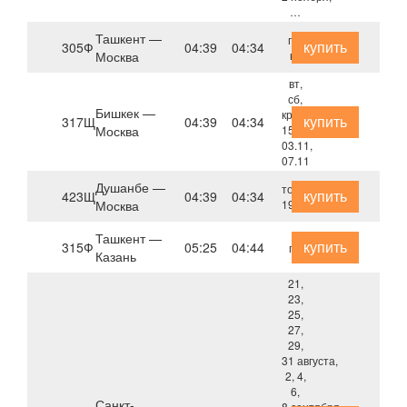
…
Ташкент —
пт,
купить
305Ф
04:39
04:34
Москва
вс
вт,
сб,
Бишкек —
кроме
купить
317Щ
04:39
04:34
Москва
15.08,
03.11,
07.11
Душанбе —
только
купить
423Щ
04:39
04:34
Москва
19 августа
Ташкент —
купить
315Ф
05:25
04:44
пн
Казань
21,
23,
25,
27,
29,
31 августа,
2, 4,
6,
Санкт-
8 сентября,