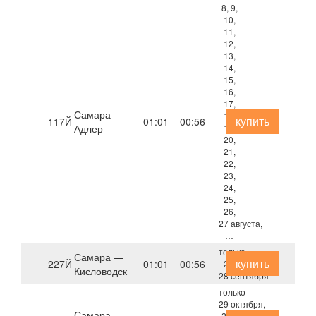
8, 9,
10,
11,
12,
13,
14,
15,
16,
17,
Самара —
18,
купить
117Й
01:01
00:56
Адлер
19,
20,
21,
22,
23,
24,
25,
26,
27 августа,
…
только
Самара —
купить
227Й
01:01
00:56
24,
Кисловодск
28 сентября
только
29 октября,
Самара —
2, 8,