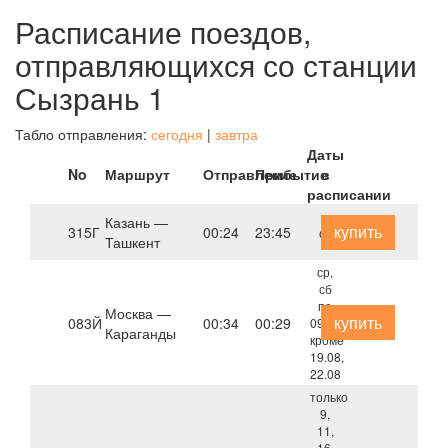
Расписание поездов,
отправляющихся со станции
Сызрань 1
Табло отправления:
сегодня
|
завтра
Даты
No
Маршрут
Отправление
Прибытие
в
расписании
Казань —
купить
315Г
00:24
23:45
ср
Ташкент
ср,
сб
по
Москва —
купить
083Й
00:34
00:29
09.09,
Караганды
кроме
19.08,
22.08
только
9,
11,
16,