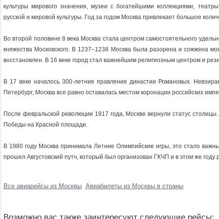
культуры мирового значения, музеи с богатейшими коллекциями, театры
русской и мировой культуры. Год за годом Москва привлекает большое количе
Во второй половине 8 века Москва стала центром самостоятельного удельно
княжества Московского. В 1237–1238 Москва была разорена и сожжена мон
восстановлен. В 16 веке город стал важнейшим религиозным центром и ре
В 17 веке началось 300-летние правление династии Романовых. Невзирая
Петербург, Москва все равно оставалась местом коронации российских имп
После февральской революции 1917 года, Москве вернули статус столицы. 
Победы на Красной площади.
В 1980 году Москва принимала Летние Олимпийские игры, это стало важны
прошел Августовский путч, который был организован ГКЧП и в этом же году
Все авиарейсы из Москвы
Авиабилеты из Москвы в страны
Возможно вас также заинтересуют следующие рейсы: