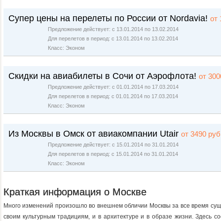
Супер цены на перелеты по России от Nordavia!
от 
Предложение действует: с 13.01.2014 по 13.02.2014
Для перелетов в период: с 13.01.2014 по 13.02.2014
Класс: Эконом
Скидки на авиабилеты в Сочи от Аэрофлота!
от 300
Предложение действует: с 01.01.2014 по 17.03.2014
Для перелетов в период: с 01.01.2014 по 17.03.2014
Класс: Эконом
Из Москвы в Омск от авиакомпании Utair
от 3490 руб
Предложение действует: с 15.01.2014 по 31.01.2014
Для перелетов в период: с 15.01.2014 по 31.01.2014
Класс: Эконом
Краткая информация о Москве
Много изменений произошло во внешнем обличии Москвы за все время сущ
своим культурным традициям, и в архитектуре и в образе жизни. Здесь 