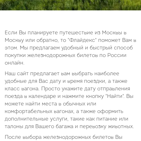
14
15
16
17
18
19
20
21
22
23
24
25
26
27
28
29
30
Если Вы планируете путешествие из Москвы в
Москву или обратно, то "Флайдекс" поможет Вам в
Октябрь
этом. Мы предлагаем удобный и быстрый способ
2026
покупки железнодорожных билетов по России
онлайн.
Пн
Вт
Ср
Чт
Пт
Сб
Вс
Наш сайт предлагает вам выбрать наиболее
1
2
3
4
удобные для Вас дату и время поездки, а также
5
6
7
8
9
10
11
класс вагона. Просто укажите дату отправления
поезда в календаре и нажмите кнопку "Найти". Вы
12
13
14
15
16
17
18
можете найти места в обычных или
19
20
21
22
23
24
25
комфортабельных вагонах, а также оформить
26
27
28
29
30
31
дополнительные услуги, такие как питание или
талоны для Вашего багажа и перевозку животных.
После выбора железнодорожных билетов Вы