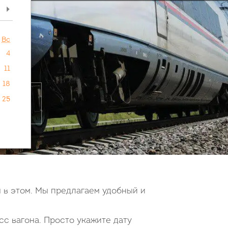
>
Вс
4
11
18
25
 в этом. Мы предлагаем удобный и
сс вагона. Просто укажите дату