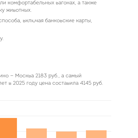
или комфортабельных вагонах, а также
ку животных.
пособа, включая банковские карты,
у.
шино — Москва
2183
руб.
, а самый
лет в 2025 году цена составила
4145
руб.