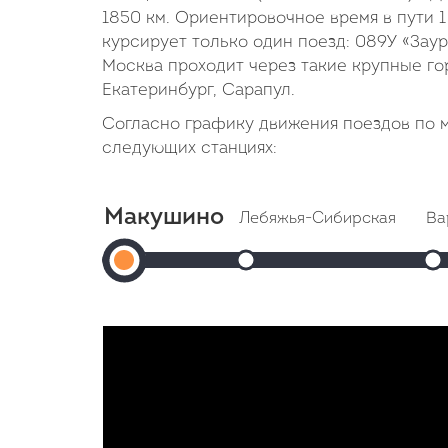
1850 км. Ориентировочное время в пути 
курсирует только один поезд: 089У «Зау
Москва проходит через такие крупные гор
Екатеринбург, Сарапул.
Согласно графику движения поездов по 
следующих станциях:
Макушино
Лебяжья-Сибирская
Ва
Макушино
Прибытие: 19:26
Отправление: 19:27
Отп
Отправление:
Cтоянка: 1 ч
Cто
18:53
В пути: 33 минуты
В п