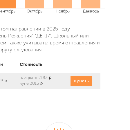
этом направлении в 2025 году
нь Рождения", "ДЕТ17", Школьный или
ем также учитывать: время отправления и
шруту следования.
ти
Стоимость
плацкарт 2183
купить
ч
9 м
купе 3015