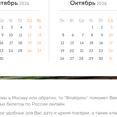
тябрь
Октябрь
2026
2026
 инструкция:
пить билет?
Поделиться
Ср
Чт
Пт
Сб
Вс
Пн
Вт
Ср
Чт
Пт
Сб
2
3
4
5
6
1
2
3
9
10
11
12
13
5
6
7
8
9
10
16
17
18
19
20
12
13
14
15
16
17
23
24
25
26
27
19
20
21
22
23
24
30
26
27
28
29
30
31
вы в Москву или обратно, то "Флайдекс" поможет Вам
х билетов по России онлайн.
е удобные для Вас дату и время поездки, а также кла