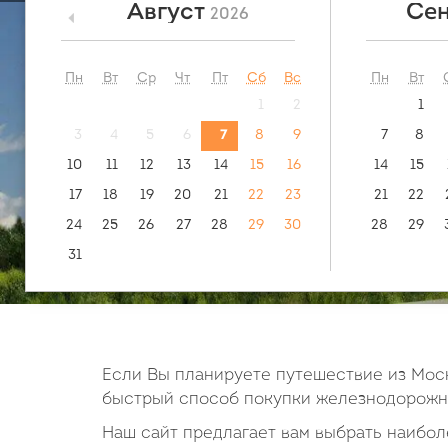
Август
Сен
2026
<
посмотреть:
видео
как ку
маршрут
Пн
Вт
Ср
Чт
Пт
Сб
Вс
Пн
Вт
1
2
1
3
4
5
6
7
8
9
7
8
10
11
12
13
14
15
16
14
15
17
18
19
20
21
22
23
21
22
24
25
26
27
28
29
30
28
29
31
Если Вы планируете путешествие из Моск
быстрый способ покупки железнодорожны
Наш сайт предлагает вам выбрать наиболе