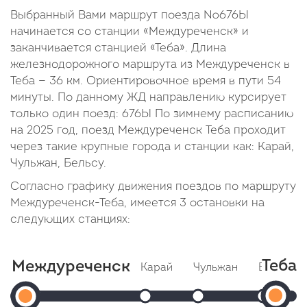
Выбранный Вами маршрут поезда №676Ы
начинается со станции «Междуреченск» и
заканчивается станцией «Теба». Длина
железнодорожного маршрута из Междуреченск в
Теба — 36 км. Ориентировочное время в пути 54
минуты. По данному ЖД направлению курсирует
только один поезд: 676Ы По зимнему расписанию
на 2025 год, поезд Междуреченск Теба проходит
через такие крупные города и станции как: Карай,
Чульжан, Бельсу.
Согласно графику движения поездов по маршруту
Междуреченск-Теба, имеется 3 остановки на
следующих станциях:
Теба
Междуреченск
Карай
Чульжан
Бельсу
Т
Междуреченск
Прибытие: 23:21
Прибытие: 23:35
Прибыт