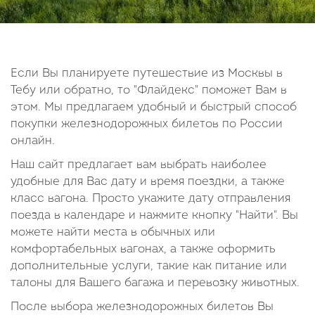
14
15
16
17
18
19
20
21
22
23
24
25
26
27
28
29
30
Если Вы планируете путешествие из Москвы в
Тебу или обратно, то "Флайдекс" поможет Вам в
Октябрь
этом. Мы предлагаем удобный и быстрый способ
2026
покупки железнодорожных билетов по России
онлайн.
Пн
Вт
Ср
Чт
Пт
Сб
Вс
Наш сайт предлагает вам выбрать наиболее
1
2
3
4
удобные для Вас дату и время поездки, а также
5
6
7
8
9
10
11
класс вагона. Просто укажите дату отправления
поезда в календаре и нажмите кнопку "Найти". Вы
12
13
14
15
16
17
18
можете найти места в обычных или
19
20
21
22
23
24
25
комфортабельных вагонах, а также оформить
26
27
28
29
30
31
дополнительные услуги, такие как питание или
талоны для Вашего багажа и перевозку животных.
После выбора железнодорожных билетов Вы