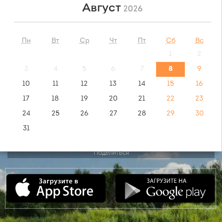
Август
2026
НАЙТИ
Пн
Вт
Ср
Чт
Пт
Сб
Вс
1
2
обратный маршрут:
Теба - Междуреченск
3
4
5
6
7
8
9
10
11
12
13
14
15
16
видео инструкция:
17
18
19
20
21
22
23
как купить билет?
24
25
26
27
28
29
30
31
Поделиться
Сентябрь
2026
Пн
Вт
Ср
Чт
Пт
Сб
Вс
1
2
3
4
5
6
7
8
9
10
11
12
13