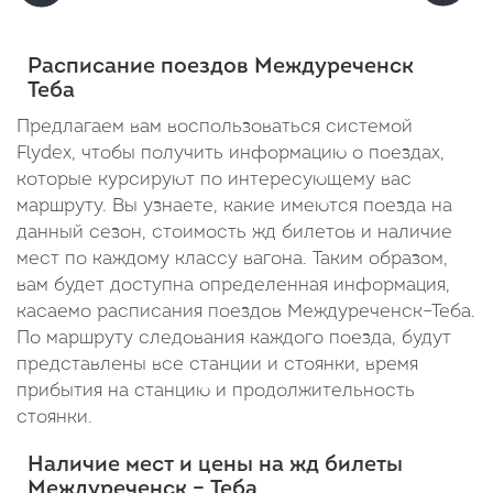
Отправление: 23:22
Отправление: 23:36
Отправлен
Прибы
Отправление:
Cтоянка: 35 мин
Cтоянка: 35 мин
Cтоянка: 
00:04
23:10
В пути: 11 минут
В пути: 25 минут
В пути: 4
Расписание поездов Междуреченск
В
Теба
пути:
Предлагаем вам воспользоваться системой
Flydex, чтобы получить информацию о поездах,
54
которые курсируют по интересующему вас
мину
маршруту. Вы узнаете, какие имеются поезда на
данный сезон, стоимость жд билетов и наличие
мест по каждому классу вагона. Таким образом,
вам будет доступна определенная информация,
касаемо расписания поездов Междуреченск–Теба.
По маршруту следования каждого поезда, будут
представлены все станции и стоянки, время
прибытия на станцию и продолжительность
стоянки.
Наличие мест и цены на жд билеты
Междуреченск – Теба