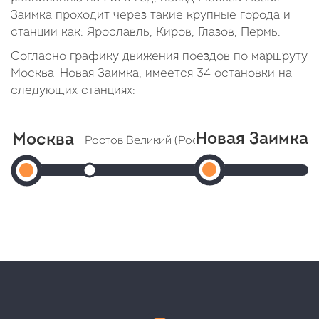
Заимка проходит через такие крупные города и
станции как: Ярославль, Киров, Глазов, Пермь.
Согласно графику движения поездов по маршруту
Москва-Новая Заимка, имеется 34 остановки на
следующих станциях:
Новая Заимка
Москва
Ростов Великий (Ростов-Ярославский)
Новая
Москва
Прибытие: 16:33
Отправление: 16:35
Заимка
(Ярославский
Cтоянка: 2 мин
Прибытие:
вокзал)
В пути: 3 часа 28 минут
06:25
Отправление:
В
13:05
пути:
1