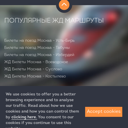
день
17
ПОПУЛЯРНЫЕ ЖД МАРШРУТЫ
часов
20
Билеты на поезд Москва - Усть-Бирь
минут
Билеты на поезд Москва - Табуны
Билеты на поезд Москва - Избердей
ЖД Билеты Москва - Воеводское
ЖД Билеты Москва - Суслово
ЖД Билеты Москва - Костылево
We use cookies to offer you a better
browsing experience and to analyse
our traffic. Read about how we use
Accept cookies
cookies and how you can control them
by
clicking here.
You consent to our
+7 (812) 313-64-52
cookies if you continue to use this
+7 (495) 258-85-87