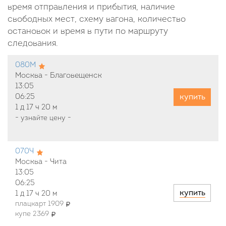
время отправления и прибытия, наличие
свободных мест, схему вагона, количество
остановок и время в пути по маршруту
следования.
080М
Москва - Благовещенск
13:05
купить
06:25
1 д
17 ч
20 м
-
узнайте цену
-
070Ч
Москва - Чита
13:05
06:25
купить
1 д
17 ч
20 м
плацкарт 1909
купе 2369