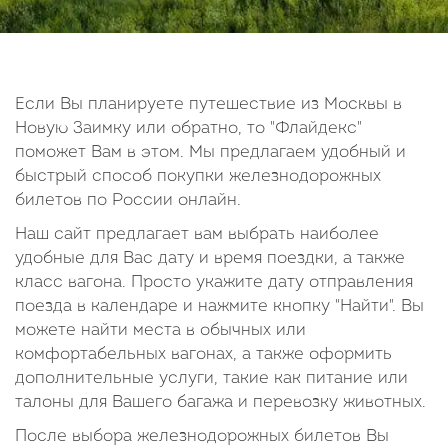
14
15
16
17
18
19
20
21
22
23
24
25
26
27
28
29
30
Если Вы планируете путешествие из Москвы в
Новую Заимку или обратно, то "Флайдекс"
Октябрь
поможет Вам в этом. Мы предлагаем удобный и
2026
быстрый способ покупки железнодорожных
билетов по России онлайн.
Пн
Вт
Ср
Чт
Пт
Сб
Вс
Наш сайт предлагает вам выбрать наиболее
1
2
3
4
удобные для Вас дату и время поездки, а также
5
6
7
8
9
10
11
класс вагона. Просто укажите дату отправления
поезда в календаре и нажмите кнопку "Найти". Вы
12
13
14
15
16
17
18
можете найти места в обычных или
19
20
21
22
23
24
25
комфортабельных вагонах, а также оформить
26
27
28
29
30
31
дополнительные услуги, такие как питание или
талоны для Вашего багажа и перевозку животных.
После выбора железнодорожных билетов Вы