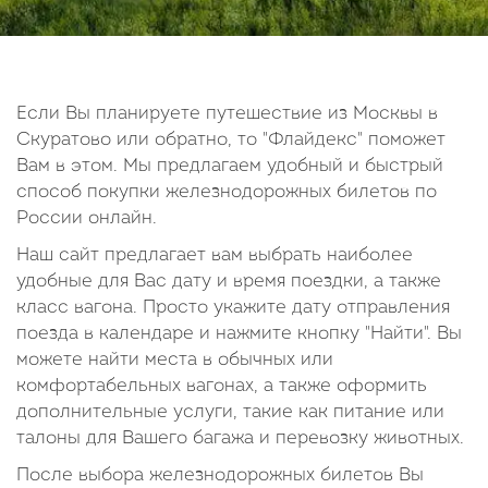
14
15
16
17
18
19
20
21
22
23
24
25
26
27
28
29
30
Если Вы планируете путешествие из Москвы в
Скуратово или обратно, то "Флайдекс" поможет
Октябрь
Вам в этом. Мы предлагаем удобный и быстрый
2026
способ покупки железнодорожных билетов по
России онлайн.
Пн
Вт
Ср
Чт
Пт
Сб
Вс
Наш сайт предлагает вам выбрать наиболее
1
2
3
4
удобные для Вас дату и время поездки, а также
5
6
7
8
9
10
11
класс вагона. Просто укажите дату отправления
поезда в календаре и нажмите кнопку "Найти". Вы
12
13
14
15
16
17
18
можете найти места в обычных или
19
20
21
22
23
24
25
комфортабельных вагонах, а также оформить
26
27
28
29
30
31
дополнительные услуги, такие как питание или
талоны для Вашего багажа и перевозку животных.
После выбора железнодорожных билетов Вы