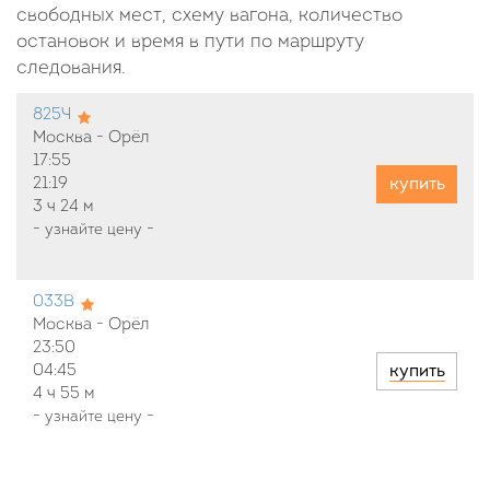
свободных мест, схему вагона, количество
остановок и время в пути по маршруту
следования.
825Ч
Москва - Орёл
17:55
купить
21:19
3 ч
24 м
-
узнайте цену
-
033В
Москва - Орёл
23:50
купить
04:45
4 ч
55 м
-
узнайте цену
-