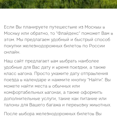
14
15
16
17
18
19
20
21
22
23
24
25
26
27
28
29
30
Если Вы планируете путешествие из Москвы в
Москву или обратно, то "Флайдекс" поможет Вам в
Октябрь
этом. Мы предлагаем удобный и быстрый способ
2026
покупки железнодорожных билетов по России
онлайн.
Пн
Вт
Ср
Чт
Пт
Сб
Вс
Наш сайт предлагает вам выбрать наиболее
1
2
3
4
удобные для Вас дату и время поездки, а также
5
6
7
8
9
10
11
класс вагона. Просто укажите дату отправления
поезда в календаре и нажмите кнопку "Найти". Вы
12
13
14
15
16
17
18
можете найти места в обычных или
19
20
21
22
23
24
25
комфортабельных вагонах, а также оформить
26
27
28
29
30
31
дополнительные услуги, такие как питание или
талоны для Вашего багажа и перевозку животных.
После выбора железнодорожных билетов Вы