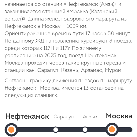
начинается со станции «Нефтекамск (Амзя)» и
заканчивается станцией «Москва (Казанский
вокзал)». Длина железнодорожного маршрута из
Нефтекамск в Москву — 1039 км.
Ориентировочное время в пути 17 часов 58 минут.
По данному ЖД направлению курсируют 3 поезда,
среди которых 117Н и 117У По зимнему
расписанию на 2025 год, поезд Нефтекамск
Москва проходит через такие крупные города и
станции как: Сарапул, Казань, Арзамас, Муром.
Согласно графику движения поездов по маршруту
Нефтекамск -Москва, имеется 13 остановок на
следующих станциях:
Москва
Нефтекамск
Сарапул
Агрыз
Можга
Ки
Мос
Нефтекамск
Прибытие: 10:33
Прибытие: 11:27
Прибытие:
Отправление: 10:35
Отправление: 11:43
Отправление: 
От