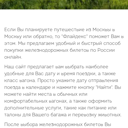
14
15
16
17
18
19
20
21
22
23
24
25
26
27
28
29
30
Если Вы планируете путешествие из Москвы в
Москву или обратно, то "Флайдекс" поможет Вам в
Октябрь
этом. Мы предлагаем удобный и быстрый способ
2026
покупки железнодорожных билетов по России
онлайн.
Пн
Вт
Ср
Чт
Пт
Сб
Вс
Наш сайт предлагает вам выбрать наиболее
1
2
3
4
удобные для Вас дату и время поездки, а также
5
6
7
8
9
10
11
класс вагона. Просто укажите дату отправления
поезда в календаре и нажмите кнопку "Найти". Вы
12
13
14
15
16
17
18
можете найти места в обычных или
19
20
21
22
23
24
25
комфортабельных вагонах, а также оформить
26
27
28
29
30
31
дополнительные услуги, такие как питание или
талоны для Вашего багажа и перевозку животных.
После выбора железнодорожных билетов Вы