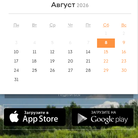
Август
2026
НАЙТИ
Пн
Вт
Ср
Чт
Пт
Сб
Вс
1
2
обратный маршрут:
Москва - Нефтекамск
3
4
5
6
7
8
9
10
11
12
13
14
15
16
видео инструкция:
17
18
19
20
21
22
23
как купить билет?
24
25
26
27
28
29
30
31
Поделиться
Сентябрь
2026
Пн
Вт
Ср
Чт
Пт
Сб
Вс
1
2
3
4
5
6
7
8
9
10
11
12
13