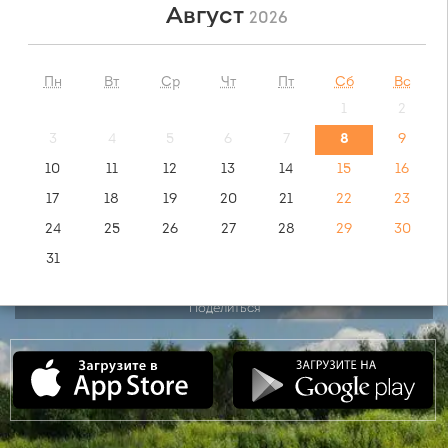
Август
2026
НАЙТИ
Пн
Вт
Ср
Чт
Пт
Сб
Вс
1
2
обратный маршрут:
Москва - Новокузнецк
3
4
5
6
7
8
9
10
11
12
13
14
15
16
видео инструкция:
17
18
19
20
21
22
23
как купить билет?
24
25
26
27
28
29
30
31
Поделиться
Сентябрь
2026
Пн
Вт
Ср
Чт
Пт
Сб
Вс
1
2
3
4
5
6
7
8
9
10
11
12
13