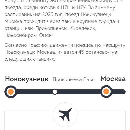
минут. По данному ЖД направлению курсируют 2
поезда, среди которых 117Н и 117У По зимнему
расписанию на 2025 год, поезд Новокузнецк
Москва проходит через такие крупные города и
станции как: Прокопьевск, Киселёвск,
Новосибирск, Омск.
Согласно графику движения поездов по маршруту
Новокузнецк-Москва, имеется 45 остановок на
следующих станциях:
Москва
Новокузнецк
Прокопьевск Пасс
Черкасов К
Мос
Новокузнецк
Прибытие: 22:38
Прибытие
Отправление: 22:40
(Казанск
Отправление
Отправление:
Cтоянка: 2 мин
Cтоянка: 2 м
вокзал)
21:59
В пути: 39 минут
В пути: 55 м
Прибыти
05:45