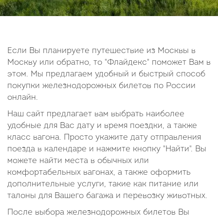
14
15
16
17
18
19
20
21
22
23
24
25
26
27
28
29
30
Если Вы планируете путешествие из Москвы в
Москву или обратно, то "Флайдекс" поможет Вам в
Октябрь
этом. Мы предлагаем удобный и быстрый способ
2026
покупки железнодорожных билетов по России
онлайн.
Пн
Вт
Ср
Чт
Пт
Сб
Вс
Наш сайт предлагает вам выбрать наиболее
1
2
3
4
удобные для Вас дату и время поездки, а также
5
6
7
8
9
10
11
класс вагона. Просто укажите дату отправления
поезда в календаре и нажмите кнопку "Найти". Вы
12
13
14
15
16
17
18
можете найти места в обычных или
19
20
21
22
23
24
25
комфортабельных вагонах, а также оформить
26
27
28
29
30
31
дополнительные услуги, такие как питание или
талоны для Вашего багажа и перевозку животных.
После выбора железнодорожных билетов Вы