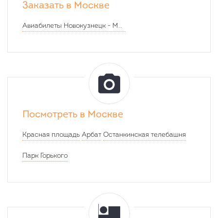
Заказать в Москве
В
Авиабилеты
Новокузнецк
-
Москва
пути:
2
дня
7
часов
46
Посмотреть в Москве
минут
Красная площадь
Арбат
Останкинская телебашня
Парк Горького