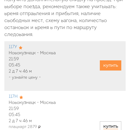
выборе поезда, рекомендуем также учитывать:
время отправления и прибытия, наличие
свободных мест, схему вагона, количество
остановок и время в пути по маршруту
следования.
117У
Новокузнецк - Москва
21:59
купить
05:45
2 д
7 ч
46 м
-
узнайте цену
-
117Н
Новокузнецк - Москва
21:59
05:45
2 д
7 ч
46 м
купить
плацкарт 2879