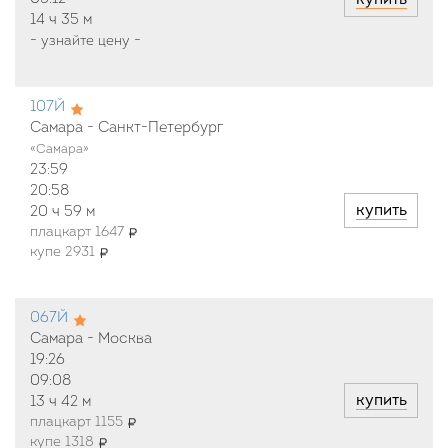
14 ч
35 м
-
узнайте цену
-
107Й
Самара - Санкт-Петербург
«Самара»
23:59
20:58
купить
20 ч
59 м
плацкарт 1647
купе 2931
067Й
Самара - Москва
19:26
09:08
купить
13 ч
42 м
плацкарт 1155
купе 1318