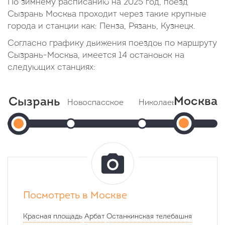
По зимнему расписанию на 2025 год, поезд
Сызрань Москва проходит через такие крупные
города и станции как: Пенза, Рязань, Кузнецк.
Согласно графику движения поездов по маршруту
Сызрань-Москва, имеется 14 остановок на
следующих станциях:
Москва
Сызрань
Новоспасское
Николаевка (Ключики)
Мос
Сызрань
Прибытие: 15:06
Прибытие: 15:40
Отправление: 15:08
Отправление: 15:42
(Казанск
1
Cтоянка: 2 мин
Cтоянка: 2 мин
вокзал)
Отправление:
В пути: 45 минут
В пути: 1 час 19 минут
Прибыти
14:21
09:38
Посмотреть в Москве
В
Красная площадь
Арбат
Останкинская телебашня
пути: