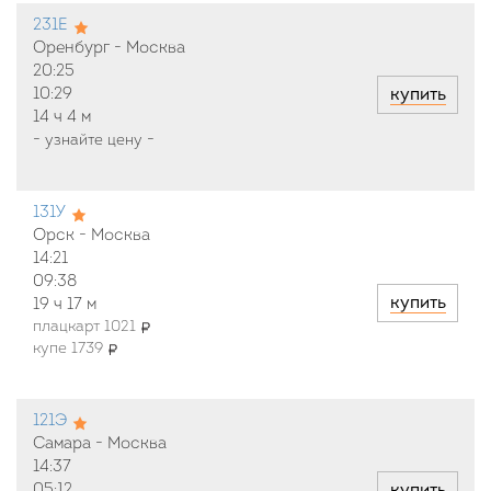
231Е
Оренбург - Москва
20:25
купить
10:29
14 ч
4 м
-
узнайте цену
-
131У
Орск - Москва
14:21
09:38
купить
19 ч
17 м
плацкарт 1021
купе 1739
121Э
Самара - Москва
14:37
купить
05:12