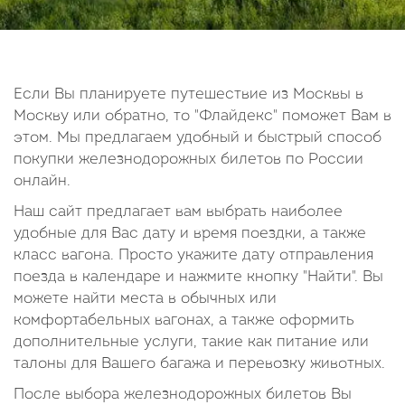
14
15
16
17
18
19
20
21
22
23
24
25
26
27
28
29
30
Если Вы планируете путешествие из Москвы в
Москву или обратно, то "Флайдекс" поможет Вам в
Октябрь
этом. Мы предлагаем удобный и быстрый способ
2026
покупки железнодорожных билетов по России
онлайн.
Пн
Вт
Ср
Чт
Пт
Сб
Вс
Наш сайт предлагает вам выбрать наиболее
1
2
3
4
удобные для Вас дату и время поездки, а также
5
6
7
8
9
10
11
класс вагона. Просто укажите дату отправления
поезда в календаре и нажмите кнопку "Найти". Вы
12
13
14
15
16
17
18
можете найти места в обычных или
19
20
21
22
23
24
25
комфортабельных вагонах, а также оформить
26
27
28
29
30
31
дополнительные услуги, такие как питание или
талоны для Вашего багажа и перевозку животных.
После выбора железнодорожных билетов Вы