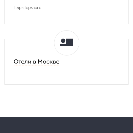
19
Парк Горького
часов
17
минут
Отели в Москве