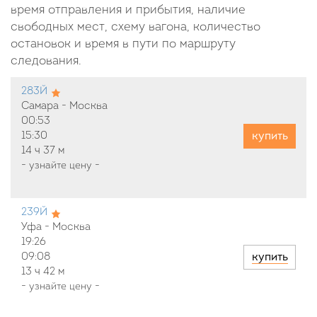
время отправления и прибытия, наличие
свободных мест, схему вагона, количество
остановок и время в пути по маршруту
следования.
283Й
Самара - Москва
00:53
купить
15:30
14 ч
37 м
-
узнайте цену
-
239Й
Уфа - Москва
19:26
купить
09:08
13 ч
42 м
-
узнайте цену
-