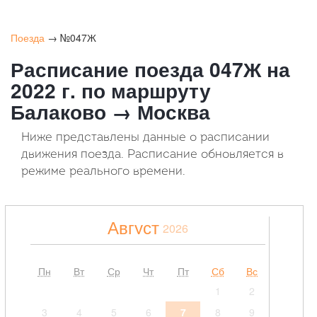
Поезда
→ №047Ж
Расписание поезда 047Ж на
2022 г. по маршруту
Балаково → Москва
Ниже представлены данные о расписании
движения поезда. Расписание обновляется в
режиме реального времени.
Август
2026
Пн
Вт
Ср
Чт
Пт
Сб
Вс
1
2
3
4
5
6
7
8
9