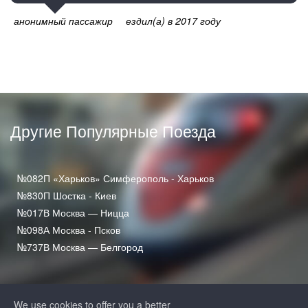
анонимный пассажир
ездил(а) в 2017 году
Другие Популярные Поезда
№082П «Харьков» Симферополь - Харьков
№830П Шостка - Киев
№017В Москва — Ницца
№098А Москва - Псков
№737В Москва — Белгород
We use cookies to offer you a better