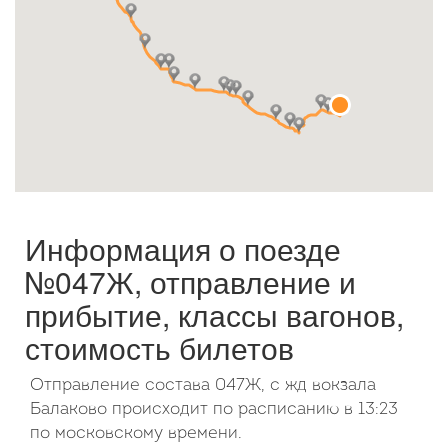
Октябрь
2026
Пн
Вт
Ср
Чт
Пт
Сб
Вс
1
2
3
4
5
6
7
8
9
10
11
12
13
14
15
16
17
18
19
20
21
22
23
24
25
26
27
28
29
30
31
Информация о поезде
№047Ж, отправление и
прибытие, классы вагонов,
стоимость билетов
Отправление состава 047Ж, с жд вокзала
Балаково происходит по расписанию в 13:23
по московскому времени.