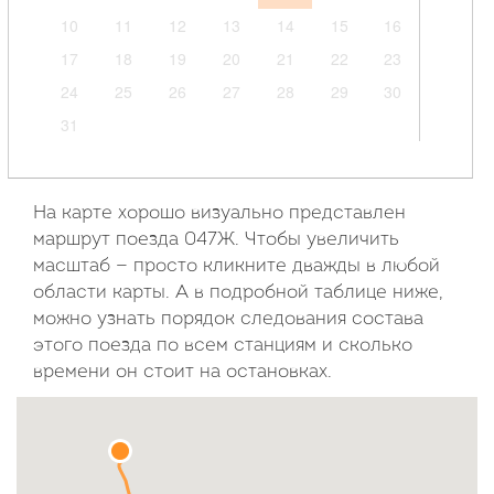
10
11
12
13
14
15
16
17
18
19
20
21
22
23
24
25
26
27
28
29
30
31
Сентябрь
2026
На карте хорошо визуально представлен
маршрут поезда 047Ж. Чтобы увеличить
Пн
Вт
Ср
Чт
Пт
Сб
Вс
масштаб — просто кликните дважды в любой
области карты. А в подробной таблице ниже,
1
2
3
4
5
6
можно узнать порядок следования состава
7
8
9
10
11
12
13
этого поезда по всем станциям и сколько
14
15
16
17
18
19
20
времени он стоит на остановках.
21
22
23
24
25
26
27
28
29
30