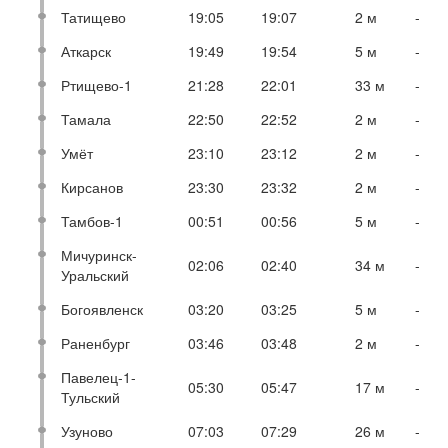
Татищево
19:05
19:07
2 м
-
Аткарск
19:49
19:54
5 м
-
Ртищево-1
21:28
22:01
33 м
-
Тамала
22:50
22:52
2 м
-
Умёт
23:10
23:12
2 м
-
Кирсанов
23:30
23:32
2 м
-
Тамбов-1
00:51
00:56
5 м
-
Мичуринск-
02:06
02:40
34 м
-
Уральский
Богоявленск
03:20
03:25
5 м
-
Раненбург
03:46
03:48
2 м
-
Павелец-1-
05:30
05:47
17 м
-
Тульский
Узуново
07:03
07:29
26 м
-