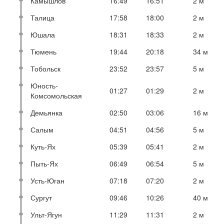
Камышлов
16:49
16:51
2 м
Талица
17:58
18:00
2 м
Юшала
18:31
18:33
2 м
Тюмень
19:44
20:18
34 м
Тобольск
23:52
23:57
5 м
Юность-
01:27
01:29
2 м
Комсомольская
Демьянка
02:50
03:06
16 м
Салым
04:51
04:56
5 м
Куть-Ях
05:39
05:41
2 м
Пыть-Ях
06:49
06:54
5 м
Усть-Юган
07:18
07:20
2 м
Сургут
09:46
10:26
40 м
Ульт-Ягун
11:29
11:31
2 м