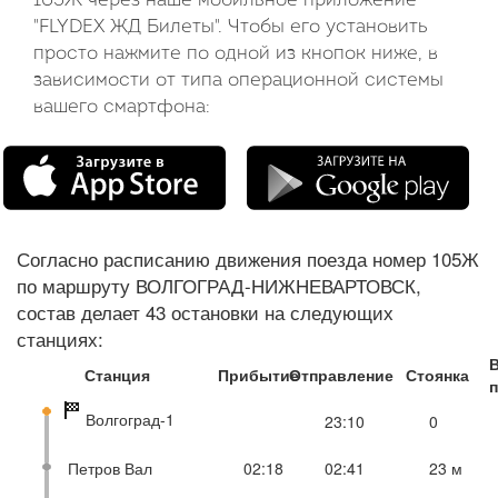
105Ж через наше мобильное приложение
"FLYDEX ЖД Билеты". Чтобы его установить
просто нажмите по одной из кнопок ниже, в
зависимости от типа операционной системы
вашего смартфона:
Согласно расписанию движения поезда номер 105Ж
по маршруту ВОЛГОГРАД-НИЖНЕВАРТОВСК,
состав делает 43 остановки на следующих
станциях:
Станция
Прибытие
Отправление
Стоянка
п
Волгоград-1
23:10
0
Петров Вал
02:18
02:41
23 м