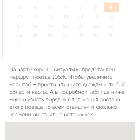
3
4
5
6
7
8
9
10
11
12
13
14
15
16
17
18
19
20
21
22
23
24
25
26
27
28
29
30
31
Сентябрь
2026
На карте хорошо визуально представлен
маршрут поезда 105Ж. Чтобы увеличить
Пн
Вт
Ср
Чт
Пт
Сб
Вс
масштаб — просто кликните дважды в любой
области карты. А в подробной таблице ниже,
1
2
3
4
5
6
можно узнать порядок следования состава
7
8
9
10
11
12
13
этого поезда по всем станциям и сколько
14
15
16
17
18
19
20
времени он стоит на остановках.
21
22
23
24
25
26
27
28
29
30