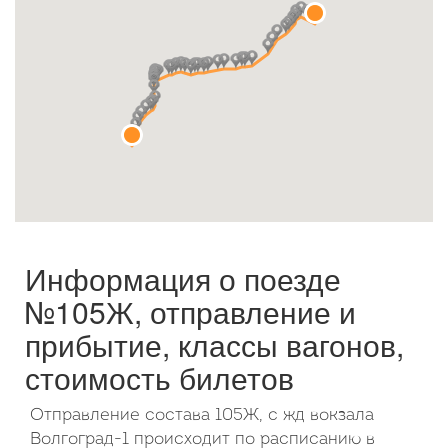
Октябрь
2026
Пн
Вт
Ср
Чт
Пт
Сб
Вс
1
2
3
4
5
6
7
8
9
10
11
12
13
14
15
16
17
18
19
20
21
22
23
24
25
26
27
28
29
30
31
Информация о поезде
№105Ж, отправление и
прибытие, классы вагонов,
стоимость билетов
Отправление состава 105Ж, с жд вокзала
Волгоград-1 происходит по расписанию в