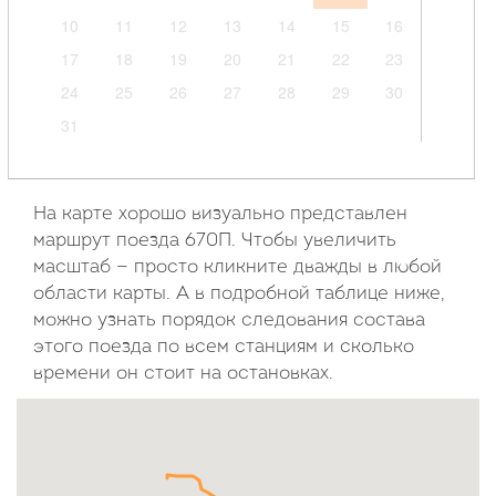
10
11
12
13
14
15
16
17
18
19
20
21
22
23
24
25
26
27
28
29
30
31
Сентябрь
2026
На карте хорошо визуально представлен
маршрут поезда 670П. Чтобы увеличить
Пн
Вт
Ср
Чт
Пт
Сб
Вс
масштаб — просто кликните дважды в любой
области карты. А в подробной таблице ниже,
1
2
3
4
5
6
можно узнать порядок следования состава
7
8
9
10
11
12
13
этого поезда по всем станциям и сколько
14
15
16
17
18
19
20
времени он стоит на остановках.
21
22
23
24
25
26
27
28
29
30