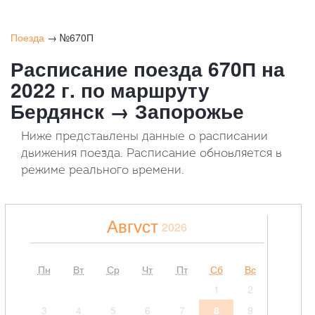
Поезда
→ №670П
Расписание поезда 670П на
2022 г. по маршруту
Бердянск → Запорожье
Ниже представлены данные о расписании
движения поезда. Расписание обновляется в
режиме реального времени.
Август
2026
Пн
Вт
Ср
Чт
Пт
Сб
Вс
1
2
3
4
5
6
7
8
9