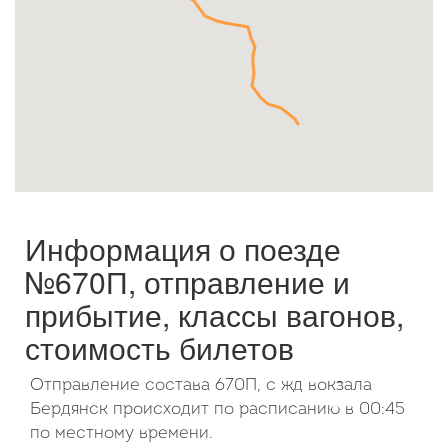
Октябрь
2026
Пн
Вт
Ср
Чт
Пт
Сб
Вс
1
2
3
4
5
6
7
8
9
10
11
12
13
14
15
16
17
18
19
20
21
22
23
24
25
26
27
28
29
30
31
Информация о поезде
№670П, отправление и
прибытие, классы вагонов,
стоимость билетов
Отправление состава 670П, с жд вокзала
Бердянск происходит по расписанию в 00:45
по местному времени.